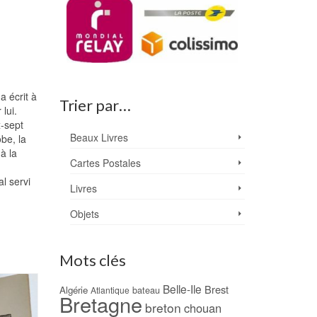
a écrit à
Trier par…
lui.
x-sept
Beaux Livres
be, la
à la
Cartes Postales
l servi
Livres
Objets
Mots clés
Belle-Ile
Brest
Algérie
bateau
Atlantique
Bretagne
breton
chouan