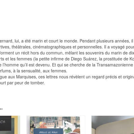
rnard, lui, a été marin et court le monde. Pendant plusieurs années, il 
rtives, théâtrales, cinématographiques et personnelles. Il a voyagé pour 
s forment un récit hors du commun, mêlant les souvenirs du marin de di
ts et les femmes (la petite infirme de Diego Suárez, la prostituée de Ko
 l’homme qu’il est devenu. Et qui se cherche de la Transamazonienne 
parfums, à la sensualité, aux femmes.
gue aux Marquises, ces lettres nous révèlent un regard précis et origina
court par peur de tomber.
.