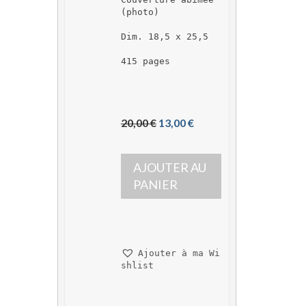
(photo)
Dim. 18,5 x 25,5
415 pages
L
L
20,00 
€
13,00 
€
e 
e 
p
p
AJOUTER AU 
r
r
i
i
PANIER
x 
x 
i
a
n
c
i
t
Ajouter à ma Wi
t
u
shlist
i
e
a
l 
l 
e