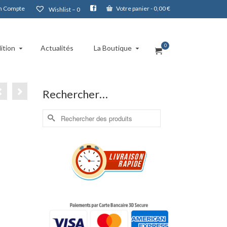
 Compte
Votre panier
-
0,00
€
Wishlist –
0
0
ition
Actualités
La Boutique
Rechercher…
Rechercher :