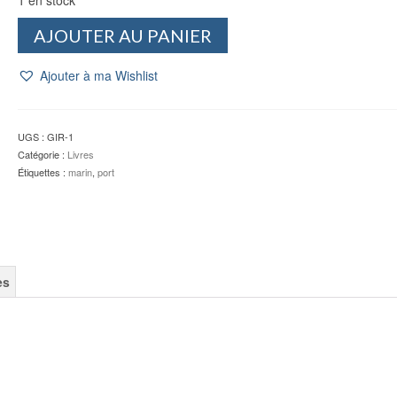
quantité
AJOUTER AU PANIER
de
Le
Ajouter à ma Wishlist
marin
à
l'ancre
-
UGS :
GIR-1
Bernard
Catégorie :
Livres
GIRAUDEAU
Étiquettes :
marin
,
port
es