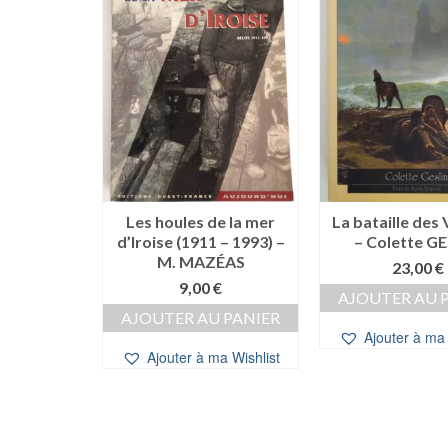
 GAYRAL &
Les houles de la mer
La bataille des
ON
d’Iroise (1911 – 1993) –
– Colette G
M. MAZÉAS
€
23,00
€
9,00
€
 PANIER
AJOUTER AU 
AJOUTER AU PANIER
a Wishlist
Ajouter à ma 
Ajouter à ma Wishlist