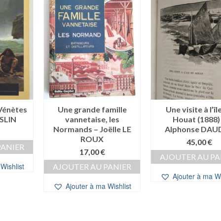
 Vénètes
Une grande famille
Une visite à l’îl
ESLIN
vannetaise, les
Houat (1888)
Normands – Joëlle LE
Alphonse DAU
ROUX
45,00
€
PANIER
17,00
€
AJOUTER AU PA
Wishlist
AJOUTER AU PANIER
Ajouter à ma Wi
Ajouter à ma Wishlist