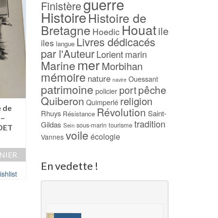
guerre
Finistère
Histoire
Histoire de
Houat
Bretagne
ile
Hoedic
Livres dédicacés
iles
langue
par l'Auteur
Lorient
marin
mer
Marine
Morbihan
mémoire
nature
Ouessant
navire
patrimoine
pêche
port
policier
Quiberon
religion
Quimperlé
e de
1700 Noms de famille
Besoin d’îles – Lo
Révolution
Rhuys
Saint-
Résistance
 –
Bretons – Gwénnolé LE
BRIGAND
tradition
Gildas
sous-marin
tourisme
Sein
DET
MENN
15,00
€
voile
écologie
Vannes
15,00
€
AJOUTER AU PAN
NIER
AJOUTER AU PANIER
Ajouter à ma Wish
En vedette !
shlist
Ajouter à ma Wishlist