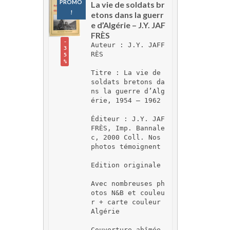
PROMO 
La vie de soldats br
!
etons dans la guerr
e d’Algérie – J.Y. JAF
FRÈS
-
Auteur : J.Y. JAFF
3
RÈS
5
%
Titre : La vie de 
soldats bretons da
ns la guerre d’Alg
érie, 1954 – 1962
Éditeur : J.Y. JAF
FRÈS, Imp. Bannale
c, 2000 Coll. Nos 
photos témoignent
Edition originale
Avec nombreuses ph
otos N&B et couleu
r + carte couleur 
Algérie
Couverture abîmée 