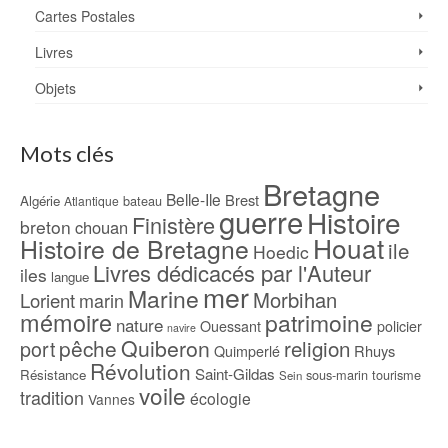
Cartes Postales
Livres
Objets
Mots clés
Bretagne
Belle-Ile
Brest
Algérie
bateau
Atlantique
guerre
Histoire
Finistère
breton
chouan
Houat
Histoire de Bretagne
ile
Hoedic
Livres dédicacés par l'Auteur
iles
langue
mer
Marine
Morbihan
Lorient
marin
mémoire
patrimoine
nature
Ouessant
policier
navire
pêche
Quiberon
religion
port
Rhuys
Quimperlé
Révolution
Saint-Gildas
Résistance
sous-marin
tourisme
Sein
voile
tradition
écologie
Vannes