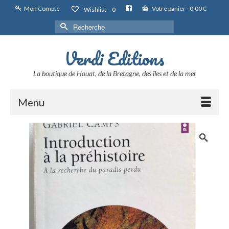
Mon Compte
Votre panier
-
0,00
€
Wishlist –
0
Rechercher :
Verdi Editions
La boutique de Houat, de la Bretagne, des îles et de la mer
Menu