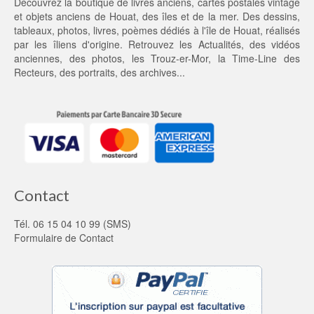
Découvrez la boutique de livres anciens, cartes postales vintage
5,
et objets anciens de Houat, des îles et de la mer. Des dessins,
0
tableaux, photos, livres, poèmes dédiés à l'île de Houat, réalisés
0 €.
par les îliens d'origine. Retrouvez les
Actualités
, des
vidéos
anciennes
, des
photos
, les
Trouz-er-Mor
, la
Time-Line des
Recteurs
, des portraits, des archives...
Contact
Tél. 06 15 04 10 99 (SMS)
Formulaire de Contact