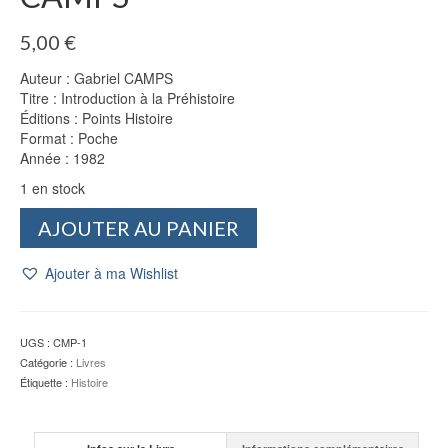
5,00
€
Auteur : Gabriel CAMPS
Titre : Introduction à la Préhistoire
Éditions : Points Histoire
Format : Poche
Année : 1982
1 en stock
quantité
AJOUTER AU PANIER
de
Introduction
Ajouter à ma Wishlist
à
la
Préhistoire
-
UGS :
CMP-1
Gabriel
Catégorie :
Livres
CAMPS
Étiquette :
Histoire