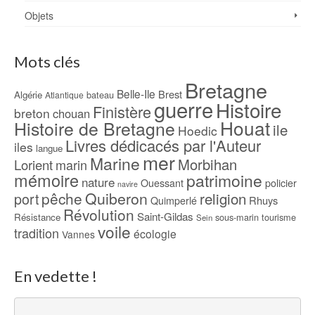
Objets
Mots clés
Bretagne
Belle-Ile
Brest
Algérie
bateau
Atlantique
guerre
Histoire
Finistère
breton
chouan
Houat
Histoire de Bretagne
ile
Hoedic
Livres dédicacés par l'Auteur
iles
langue
mer
Marine
Morbihan
Lorient
marin
mémoire
patrimoine
nature
Ouessant
policier
navire
pêche
Quiberon
religion
port
Rhuys
Quimperlé
Révolution
Saint-Gildas
Résistance
sous-marin
tourisme
Sein
voile
tradition
écologie
Vannes
En vedette !