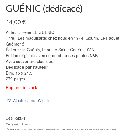
GUÉNIC (dédicacé)
14,00
€
Auteur : René LE GUÉNIC
Titre : Les maquisards chez nous en 1944, Gourin, Le Faouët,
Guémené
Éditeur : le Guénic, Impr. Le Saint, Gourin, 1986
Edition originale avec de nombreuses photos N&B
Avec couverture plastique
Dédicacé par l’auteur
Dim. 15 x 21,5
279 pages
Rupture de stock
Ajouter à ma Wishlist
UGS :
GEN-2
Catégorie :
Livres
Étiquettes :
Gourin
,
guerre
,
Histoire de Bretagne
,
Livres dédicacés par l'Auteur
,