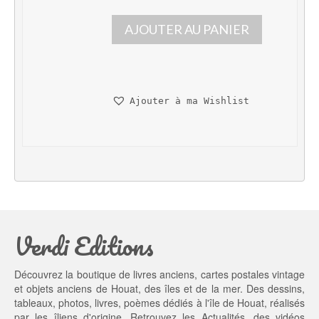
p
p
AJOUTER AU PANIER
r
r
i
i
x 
x 
i
a
n
c
Ajouter à ma Wishlist
i
t
t
u
i
e
a
l 
l 
e
é
s
t
t : 
a
3
Verdi Editions
i
5,
t : 
0
4
0 €.
Découvrez la boutique de livres anciens, cartes postales vintage
5,
et objets anciens de Houat, des îles et de la mer. Des dessins,
0
tableaux, photos, livres, poèmes dédiés à l'île de Houat, réalisés
0 €.
par les îliens d'origine. Retrouvez les
Actualités
, des
vidéos