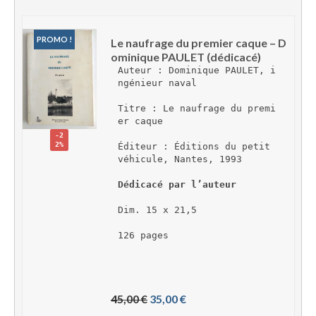
PROMO !
Le naufrage du premier caque – D
ominique PAULET (dédicacé)
Auteur : Dominique PAULET, i
ngénieur naval
Titre : Le naufrage du premi
er caque
-2
2%
Éditeur : Éditions du petit 
véhicule, Nantes, 1993
Dédicacé par l’auteur
Dim. 15 x 21,5
126 pages
L
L
45,00 
€
35,00 
€
e 
e 