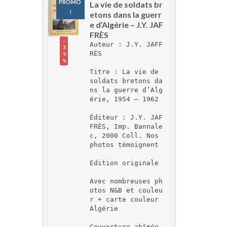
PROMO 
La vie de soldats br
!
etons dans la guerr
e d’Algérie – J.Y. JAF
FRÈS
-
Auteur : J.Y. JAFF
3
RÈS
5
%
Titre : La vie de 
soldats bretons da
ns la guerre d’Alg
érie, 1954 – 1962
Éditeur : J.Y. JAF
FRÈS, Imp. Bannale
c, 2000 Coll. Nos 
photos témoignent
Edition originale
Avec nombreuses ph
otos N&B et couleu
r + carte couleur 
Algérie
Couverture abîmée 