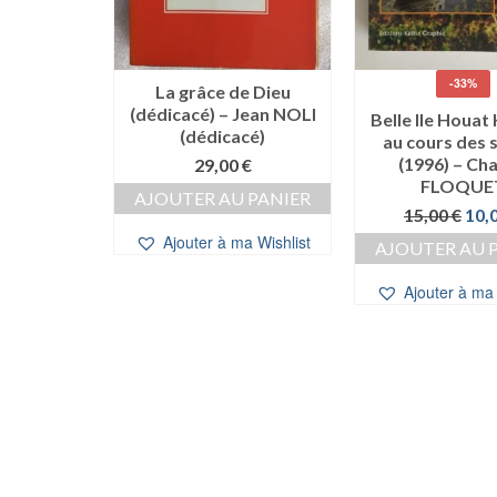
-33%
a Mer –
La grâce de Dieu
UVANCE
(dédicacé) – Jean NOLI
Belle Ile Houat
(dédicacé)
au cours des s
0
€
(1996) – Cha
29,00
€
 PANIER
FLOQUE
AJOUTER AU PANIER
Le
15,00
€
10,
a Wishlist
prix
Ajouter à ma Wishlist
AJOUTER AU 
initi
étai
Ajouter à ma 
15,0