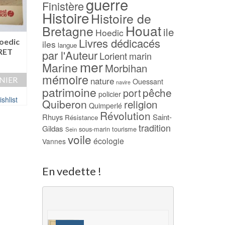
guerre
Finistère
Histoire
Histoire de
Houat
Bretagne
ile
Hoedic
Livres dédicacés
Hoedic
Une grande famille
Il court le cadavre
iles
langue
RET
vannetaise, les
BACHELLERIE
par l'Auteur
Lorient
marin
Normands – Joëlle LE
mer
Marine
7,00
€
Morbihan
ROUX
mémoire
nature
NIER
AJOUTER AU PAN
Ouessant
navire
17,00
€
patrimoine
pêche
port
policier
shlist
Ajouter à ma Wish
AJOUTER AU PANIER
Quiberon
religion
Quimperlé
Révolution
Rhuys
Saint-
Résistance
Ajouter à ma Wishlist
tradition
Gildas
sous-marin
tourisme
Sein
voile
écologie
Vannes
En vedette !