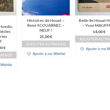
Histoires de Houat –
Belle-Ile Houat 
René SCOUARNEC –
– Yvon MAUFF
 Hoedic,
NEUF !
iècles
14,00
€
rles
25,00
€
AJOUTER AU PA
T
AJOUTER AU PANIER
Le
00
€
Ajouter à ma Wi
prix
Ajouter à ma Wishlist
PANIER
al
actuel
t :
est :
Wishlist
0 €.
10,00 €.