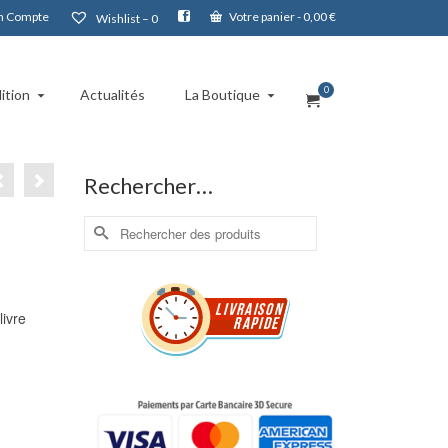
 Compte
Votre panier
-
0,00
€
Wishlist –
0
0
ition
Actualités
La Boutique
Rechercher…
Rechercher :
livre