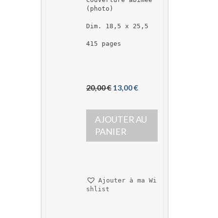
(photo)
Dim. 18,5 x 25,5
415 pages
L
L
20,00 
€
13,00 
€
e 
e 
p
p
AJOUTER AU 
r
r
i
i
PANIER
x 
x 
i
a
n
c
i
t
Ajouter à ma Wi
t
u
shlist
i
e
a
l 
l 
e