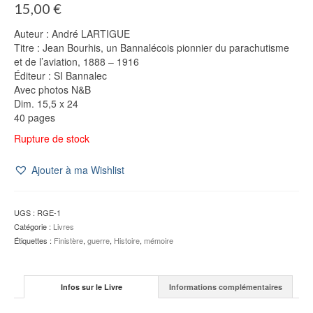
15,00
€
Auteur : André LARTIGUE
Titre : Jean Bourhis, un Bannalécois pionnier du parachutisme
et de l’aviation, 1888 – 1916
Éditeur : SI Bannalec
Avec photos N&B
Dim. 15,5 x 24
40 pages
Rupture de stock
Ajouter à ma Wishlist
UGS :
RGE-1
Catégorie :
Livres
Étiquettes :
Finistère
,
guerre
,
Histoire
,
mémoire
Infos sur le Livre
Informations complémentaires