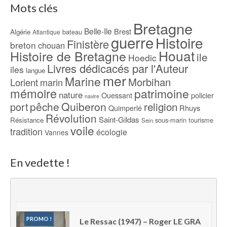
Mots clés
Bretagne
Belle-Ile
Brest
Algérie
bateau
Atlantique
guerre
Histoire
Finistère
breton
chouan
Houat
Histoire de Bretagne
ile
Hoedic
Livres dédicacés par l'Auteur
iles
langue
mer
Marine
Morbihan
Lorient
marin
mémoire
patrimoine
nature
Ouessant
policier
navire
pêche
Quiberon
religion
port
Rhuys
Quimperlé
Révolution
Saint-Gildas
Résistance
sous-marin
tourisme
Sein
voile
tradition
écologie
Vannes
En vedette !
PROMO !
Le Ressac (1947) – Roger LE GRA