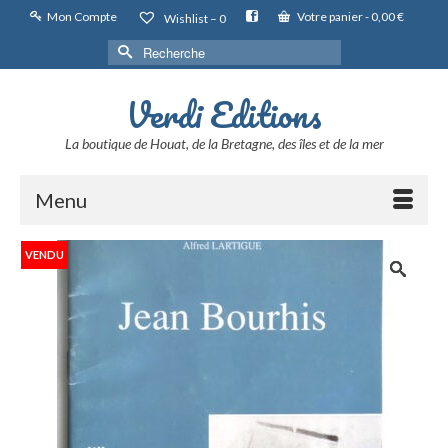
Mon Compte
Votre panier
-
0,00
€
Wishlist –
0
Rechercher :
Verdi Editions
La boutique de Houat, de la Bretagne, des îles et de la mer
Menu
VENDU