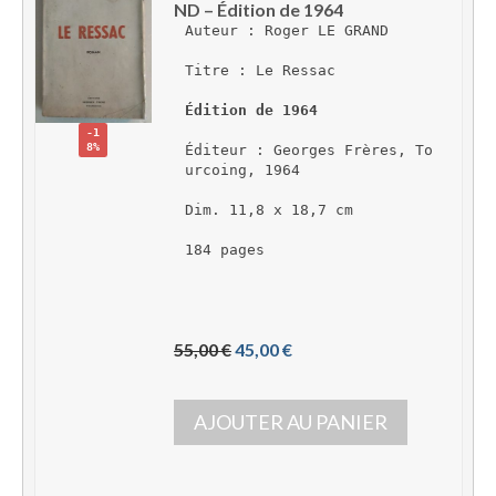
ND – Édition de 1964
Auteur : Roger LE GRAND
Titre : Le Ressac
Édition de 1964
-1
8%
Éditeur : Georges Frères, To
urcoing, 1964
Dim. 11,8 x 18,7 cm
184 pages
L
L
55,00 
€
45,00 
€
e 
e 
p
p
AJOUTER AU PANIER
r
r
i
i
x 
x 
i
a