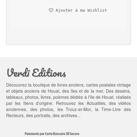
n
c
Ajouter à ma Wishlist
i
t
t
u
i
e
a
l 
l 
e
é
s
t
t : 
a
4
Verdi Editions
i
5,
t : 
0
5
0 €.
Découvrez la boutique de livres anciens, cartes postales vintage
5,
et objets anciens de Houat, des îles et de la mer. Des dessins,
0
tableaux, photos, livres, poèmes dédiés à l'île de Houat, réalisés
0 €.
par les îliens d'origine. Retrouvez les
Actualités
, des
vidéos
anciennes
, des
photos
, les
Trouz-er-Mor
, la
Time-Line des
Recteurs
, des portraits, des archives...