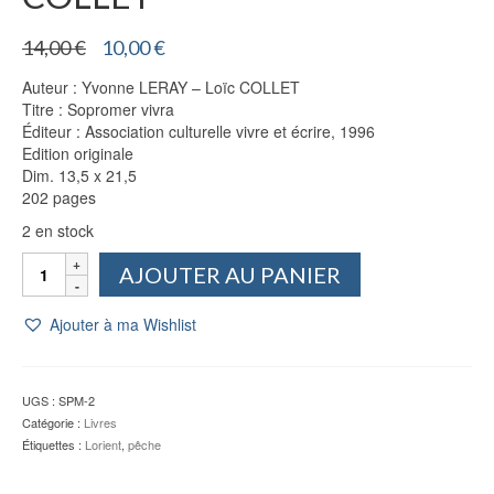
Le
Le
14,00
€
10,00
€
prix
prix
Auteur : Yvonne LERAY – Loïc COLLET
initial
actuel
Titre : Sopromer vivra
était :
est :
Éditeur : Association culturelle vivre et écrire, 1996
14,00 €.
10,00 €.
Edition originale
Dim. 13,5 x 21,5
202 pages
2 en stock
quantité
AJOUTER AU PANIER
de
Sopromer
Ajouter à ma Wishlist
vivra
-
Yvonne
LERAY
UGS :
SPM-2
-
Catégorie :
Livres
Loïc
Étiquettes :
Lorient
,
pêche
COLLET