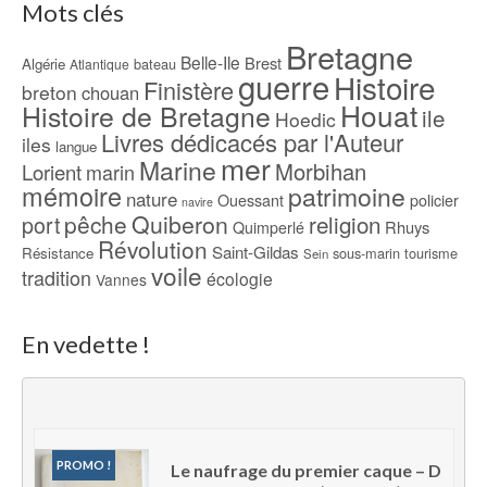
Mots clés
Bretagne
Belle-Ile
Brest
Algérie
bateau
Atlantique
guerre
Histoire
Finistère
breton
chouan
Houat
Histoire de Bretagne
ile
Hoedic
Livres dédicacés par l'Auteur
iles
langue
mer
Marine
Morbihan
Lorient
marin
mémoire
patrimoine
nature
Ouessant
policier
navire
pêche
Quiberon
religion
port
Rhuys
Quimperlé
Révolution
Saint-Gildas
Résistance
sous-marin
tourisme
Sein
voile
tradition
écologie
Vannes
En vedette !
PROMO !
Le naufrage du premier caque – D