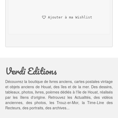
x 
x 
i
a
n
c
Ajouter à ma Wishlist
i
t
t
u
i
e
a
l 
l 
e
é
s
t
t : 
a
3
Verdi Editions
i
5,
t : 
0
4
0 €.
Découvrez la boutique de livres anciens, cartes postales vintage
5,
et objets anciens de Houat, des îles et de la mer. Des dessins,
0
tableaux, photos, livres, poèmes dédiés à l'île de Houat, réalisés
0 €.
par les îliens d'origine. Retrouvez les
Actualités
, des
vidéos
anciennes
, des
photos
, les
Trouz-er-Mor
, la
Time-Line des
Recteurs
, des portraits, des archives...