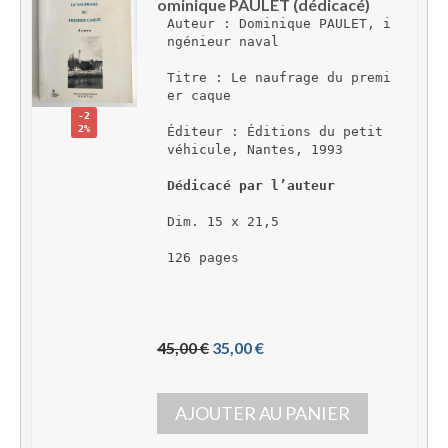
ominique PAULET (dédicacé)
Auteur : Dominique PAULET, i
ngénieur naval
Titre : Le naufrage du premi
er caque
-2
2%
Éditeur : Éditions du petit 
véhicule, Nantes, 1993
Dédicacé par l’auteur
Dim. 15 x 21,5
126 pages
L
L
45,00 
€
35,00 
€
e 
e 
p
p
AJOUTER AU PANIER
r
r
i
i