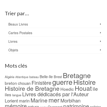
Trier par…
Beaux Livres
Cartes Postales
Livres
Objets
Mots clés
Bretagne
Belle-Ile
Brest
Algérie
bateau
Atlantique
guerre
Histoire
Finistère
breton
chouan
Houat
Histoire de Bretagne
ile
Hoedic
Livres dédicacés par l'Auteur
iles
langue
mer
Marine
Morbihan
Lorient
marin
mémoire
patrimoine
nature
Ouessant
policier