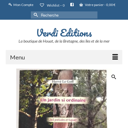
Mon Compte
Votre panier
-
0,00
€
Wishlist –
0
Rechercher :
Verdi Editions
La boutique de Houat, de la Bretagne, des îles et de la mer
Menu