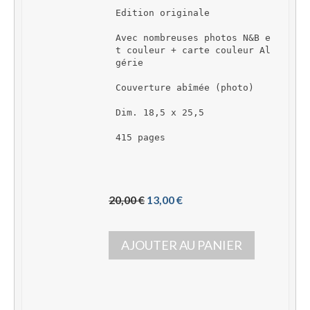
Edition originale
Avec nombreuses photos N&B e
t couleur + carte couleur Al
gérie
Couverture abîmée (photo)
Dim. 18,5 x 25,5
415 pages
L
L
20,00 
€
13,00 
€
e 
e 
p
p
AJOUTER AU PANIER
r
r
i
i
x 
x 
i
a
n
c