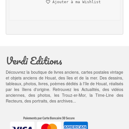
Ajouter à ma Wishlist
i
t
t
u
i
e
a
l 
l 
e
é
s
t
t : 
a
1
Verdi Editions
i
3,
t : 
0
2
0 €.
Découvrez la boutique de livres anciens, cartes postales vintage
0,
et objets anciens de Houat, des îles et de la mer. Des dessins,
0
tableaux, photos, livres, poèmes dédiés à l'île de Houat, réalisés
0 €.
par les îliens d'origine. Retrouvez les
Actualités
, des
vidéos
anciennes
, des
photos
, les
Trouz-er-Mor
, la
Time-Line des
Recteurs
, des portraits, des archives...