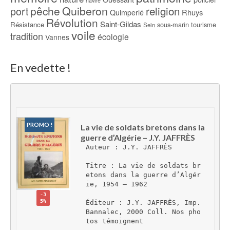
navire
pêche
Quiberon
religion
port
Rhuys
Quimperlé
Révolution
Saint-Gildas
Résistance
sous-marin
tourisme
Sein
voile
tradition
écologie
Vannes
En vedette !
PROMO !
La vie de soldats bretons dans la 
guerre d’Algérie – J.Y. JAFFRÈS
Auteur : J.Y. JAFFRÈS
Titre : La vie de soldats br
etons dans la guerre d’Algér
ie, 1954 – 1962
-3
5%
Éditeur : J.Y. JAFFRÈS, Imp. 
Bannalec, 2000 Coll. Nos pho
tos témoignent