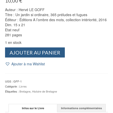
10,00
€
Auteur : Hervé LE GOFF
Titre : Un jardin si ordinaire, 365 préludes et fugues
Éditeur : Éditions A l’ombre des mots, collection intériorité, 2016
Dim. 15 x 21
Etat neuf
281 pages
1 en stock
quantité
AJOUTER AU PANIER
de
Un
Ajouter à ma Wishlist
jardin
si
ordinaire
-
UGS :
GFF-1
Hervé
Catégorie :
Livres
LE
Étiquettes :
Bretagne
,
Histoire de Bretagne
GOFF
Infos sur le Livre
Informations complémentaires