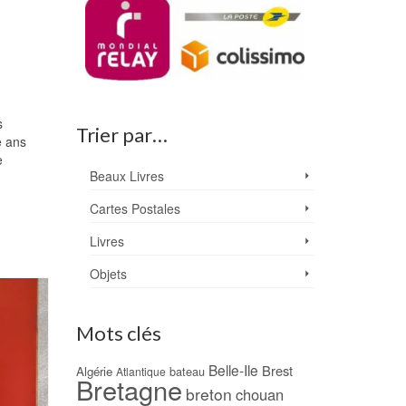
s
Trier par…
e ans
e
Beaux Livres
Cartes Postales
Livres
Objets
Mots clés
Belle-Ile
Brest
Algérie
bateau
Atlantique
Bretagne
breton
chouan