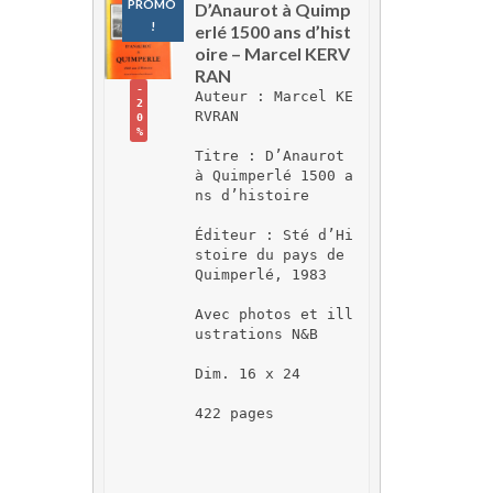
PROMO 
D’Anaurot à Quimp
!
erlé 1500 ans d’hist
oire – Marcel KERV
RAN
-
Auteur : Marcel KE
2
RVRAN
0
%
Titre : D’Anaurot 
à Quimperlé 1500 a
ns d’histoire
Éditeur : Sté d’Hi
stoire du pays de 
Quimperlé, 1983
Avec photos et ill
ustrations N&B
Dim. 16 x 24
422 pages 