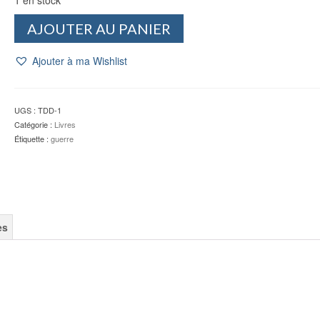
quantité
AJOUTER AU PANIER
de
Cruel
Ajouter à ma Wishlist
avril,
1975,
la
chute
UGS :
TDD-1
de
Catégorie :
Livres
Saigon
Étiquette :
guerre
-
Olivier
TODD
es