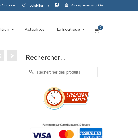
 Compte
Votre panier
-
0,00
€
Wishlist –
0
0
ition
Actualités
La Boutique
Rechercher…
Rechercher :