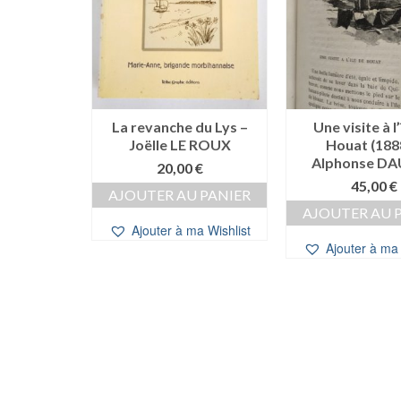
 GAYRAL &
La revanche du Lys –
Une visite à l’
ON
Joëlle LE ROUX
Houat (188
Alphonse D
€
20,00
€
45,00
€
 PANIER
AJOUTER AU PANIER
AJOUTER AU 
a Wishlist
Ajouter à ma Wishlist
Ajouter à ma 