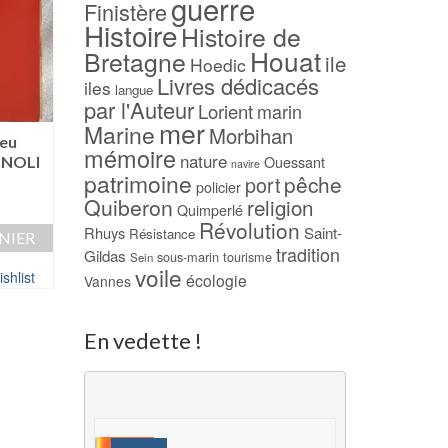
guerre
Finistère
Histoire
Histoire de
Houat
Bretagne
ile
Hoedic
Livres dédicacés
iles
langue
par l'Auteur
Lorient
marin
mer
Marine
Morbihan
ieu
D’une guerre à l’autre –
L’île aux Muettes
mémoire
nature
n NOLI
1914-1945 – Skol Vreizh
BACHELLERIE
Ouessant
navire
patrimoine
pêche
port
policier
15,00
€
15,00
€
Quiberon
religion
Quimperlé
AJOUTER AU PANIER
AJOUTER AU PAN
Révolution
Rhuys
Saint-
Résistance
NIER
tradition
Gildas
Ajouter à ma Wishlist
Ajouter à ma Wish
sous-marin
tourisme
Sein
voile
shlist
écologie
Vannes
En vedette !