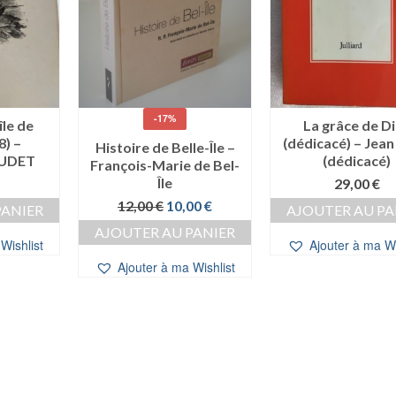
-17%
île de
La grâce de D
8) –
(dédicacé) – Jea
Histoire de Belle-Île –
AUDET
(dédicacé)
François-Marie de Bel-
Île
29,00
€
Le
Le
12,00
€
10,00
€
PANIER
AJOUTER AU PA
prix
prix
AJOUTER AU PANIER
initial
actuel
Wishlist
Ajouter à ma Wi
était :
est :
Ajouter à ma Wishlist
12,00 €.
10,00 €.