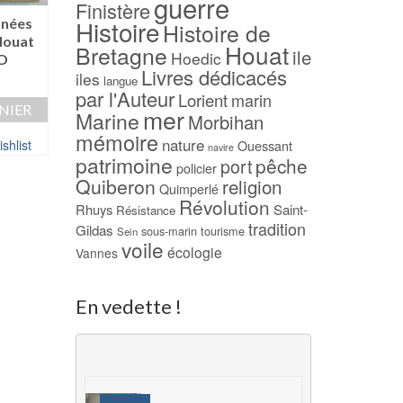
guerre
Finistère
Histoire
nnées
Au coeur de la
Georges Cadoudal
Histoire de
Houat
presqu’ile de Quiberon
la liberté – J. F.
Houat
Bretagne
ile
Hoedic
ND
– Daniel LE CORRE
CHIAPPE
Livres dédicacés
iles
langue
9,00
€
29,00
€
par l'Auteur
Lorient
marin
NIER
AJOUTER AU PANIER
AJOUTER AU PAN
mer
Marine
Morbihan
mémoire
nature
shlist
Ajouter à ma Wishlist
Ajouter à ma Wish
Ouessant
navire
patrimoine
pêche
port
policier
Quiberon
religion
Quimperlé
Révolution
Rhuys
Saint-
Résistance
tradition
Gildas
sous-marin
tourisme
Sein
voile
écologie
Vannes
En vedette !