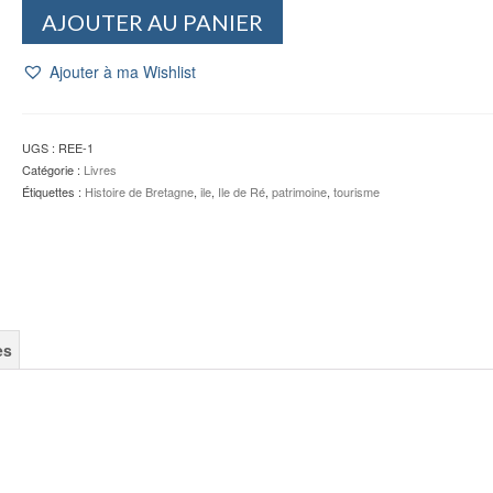
quantité
AJOUTER AU PANIER
de
Île
Ajouter à ma Wishlist
de
Ré
-
ARTAUD
UGS :
REE-1
-
Catégorie :
Livres
Monique
Étiquettes :
Histoire de Bretagne
,
ile
,
Ile de Ré
,
patrimoine
,
tourisme
JAMBUT
es