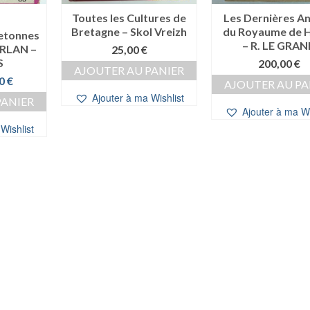
Toutes les Cultures de
Les Dernières A
Bretagne – Skol Vreizh
du Royaume de 
retonnes
– R. LE GRA
ARLAN –
25,00
€
S
200,00
€
AJOUTER AU PANIER
Le
00
€
AJOUTER AU PA
x
prix
Ajouter à ma Wishlist
PANIER
ial
actuel
Ajouter à ma Wi
t :
est :
Wishlist
00 €.
8,00 €.