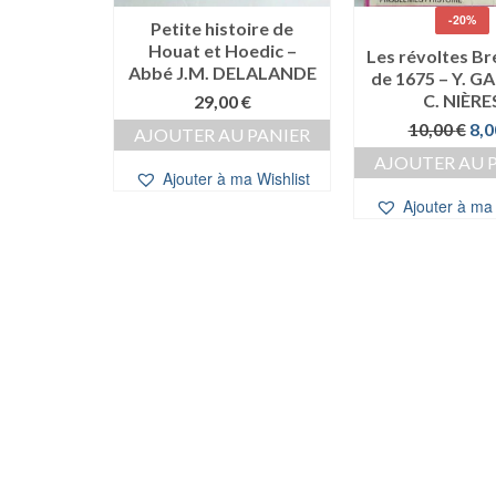
-20%
, le grand
Petite histoire de
 Paul LE
Houat et Hoedic –
Les révoltes B
edicacé)
Abbé J.M. DELALANDE
de 1675 – Y. G
C. NIÈRE
0
€
29,00
€
Le
10,00
€
8,
 PANIER
AJOUTER AU PANIER
pri
AJOUTER AU 
init
a Wishlist
Ajouter à ma Wishlist
étai
Ajouter à ma 
10,