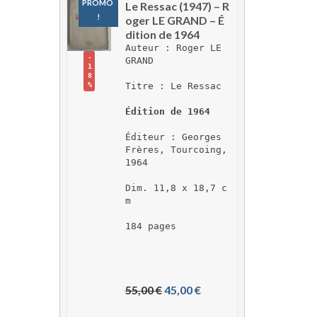
PROMO 
Le Ressac (1947) – R
!
oger LE GRAND – É
dition de 1964
Auteur : Roger LE 
-
GRAND
1
8
Titre : Le Ressac
%
Édition de 1964
Éditeur : Georges 
Frères, Tourcoing, 
1964
Dim. 11,8 x 18,7 c
m
184 pages
L
L
55,00 
€
45,00 
€
e 
e 