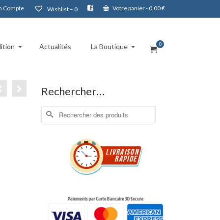
 Compte
Votre panier
-
0,00
€
Wishlist –
0
0
ition
Actualités
La Boutique
Rechercher…
Rechercher :