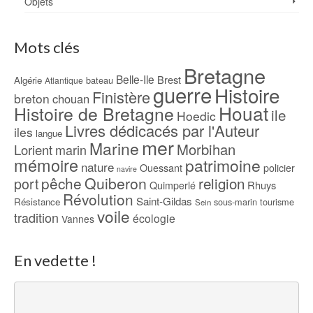
Objets
Mots clés
Bretagne
Belle-Ile
Brest
Algérie
bateau
Atlantique
guerre
Histoire
Finistère
breton
chouan
Houat
Histoire de Bretagne
ile
Hoedic
Livres dédicacés par l'Auteur
iles
langue
mer
Marine
Morbihan
Lorient
marin
mémoire
patrimoine
nature
Ouessant
policier
navire
pêche
Quiberon
religion
port
Rhuys
Quimperlé
Révolution
Saint-Gildas
Résistance
sous-marin
tourisme
Sein
voile
tradition
écologie
Vannes
En vedette !