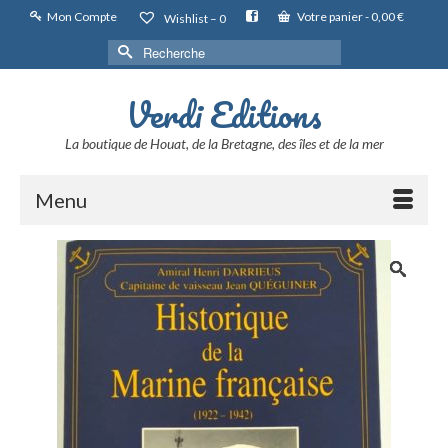
Mon Compte
Votre panier
-
0,00
€
Wishlist –
0
Rechercher :
Verdi Editions
La boutique de Houat, de la Bretagne, des îles et de la mer
Menu