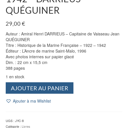
QUÉGUINER
29,00
€
Auteur : Amiral Henri DARRIEUS – Capitaine de Vaisseau Jean
QUÉGUINER
Titre : Historique de la Marine Française – 1922 – 1942
Éditeur : L’Ancre de marine Saint-Malo, 1996
Avec photos internes sur papier glacé
Dim. : 22 cm x 15,5 cm
388 pages
1 en stock
quantité
AJOUTER AU PANIER
de
Historique
Ajouter à ma Wishlist
de
la
Marine
Française
UGS :
JYC-8
-
Catégorie :
Livres