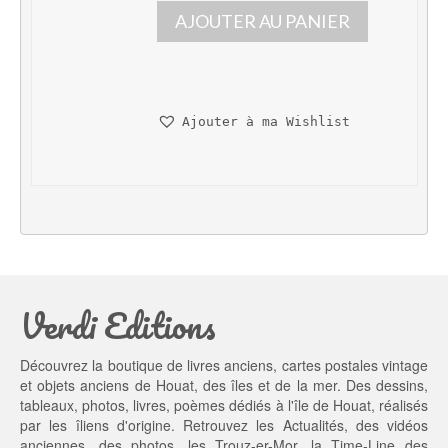
AJOUTER AU PANIER
r
r
i
i
x 
x 
i
a
n
c
Ajouter à ma Wishlist
i
t
t
u
i
e
a
l 
l 
e
é
s
t
t : 
a
2
Verdi Editions
i
0,
t : 
0
2
0 €.
Découvrez la boutique de livres anciens, cartes postales vintage
5,
et objets anciens de Houat, des îles et de la mer. Des dessins,
0
tableaux, photos, livres, poèmes dédiés à l'île de Houat, réalisés
0 €.
par les îliens d'origine. Retrouvez les
Actualités
, des
vidéos
anciennes
, des
photos
, les
Trouz-er-Mor
, la
Time-Line des