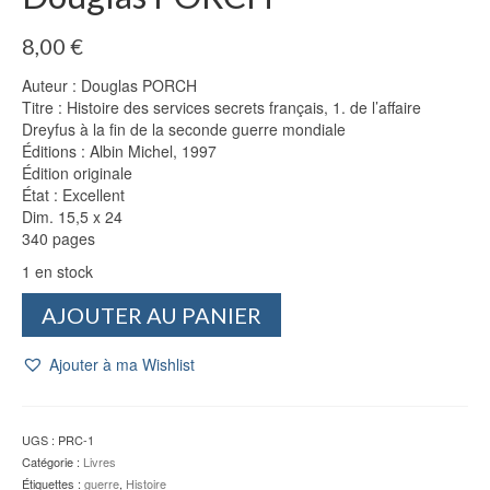
8,00
€
Auteur : Douglas PORCH
Titre : Histoire des services secrets français, 1. de l’affaire
Dreyfus à la fin de la seconde guerre mondiale
Éditions : Albin Michel, 1997
Édition originale
État : Excellent
Dim. 15,5 x 24
340 pages
1 en stock
quantité
AJOUTER AU PANIER
de
Histoire
Ajouter à ma Wishlist
des
services
secrets
français
UGS :
PRC-1
-
Catégorie :
Livres
Douglas
Étiquettes :
guerre
,
Histoire