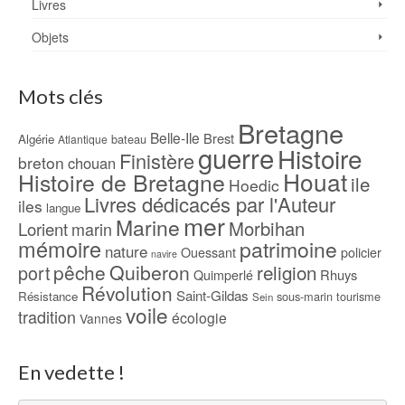
Livres
Objets
Mots clés
Bretagne
Belle-Ile
Brest
Algérie
bateau
Atlantique
guerre
Histoire
Finistère
breton
chouan
Houat
Histoire de Bretagne
ile
Hoedic
Livres dédicacés par l'Auteur
iles
langue
mer
Marine
Morbihan
Lorient
marin
mémoire
patrimoine
nature
Ouessant
policier
navire
pêche
Quiberon
religion
port
Rhuys
Quimperlé
Révolution
Saint-Gildas
Résistance
sous-marin
tourisme
Sein
voile
tradition
écologie
Vannes
En vedette !