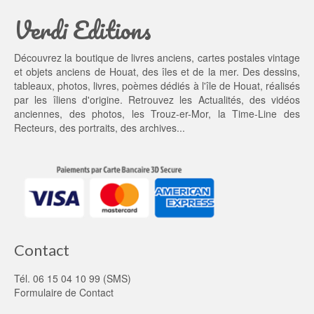
a
1
Verdi Editions
i
3,
t : 
0
2
0 €.
Découvrez la boutique de livres anciens, cartes postales vintage
0,
et objets anciens de Houat, des îles et de la mer. Des dessins,
0
tableaux, photos, livres, poèmes dédiés à l'île de Houat, réalisés
0 €.
par les îliens d'origine. Retrouvez les
Actualités
, des
vidéos
anciennes
, des
photos
, les
Trouz-er-Mor
, la
Time-Line des
Recteurs
, des portraits, des archives...
Contact
Tél. 06 15 04 10 99 (SMS)
Formulaire de Contact