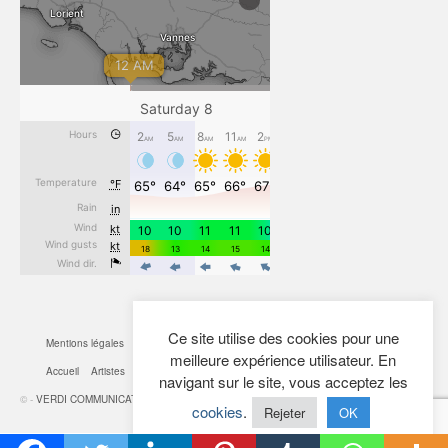
Ce site utilise des cookies pour une
Mentions légales
CGV
Cookies
Confidentialité
Plan du site
Contact
meilleure expérience utilisateur. En
Accueil
Artistes
Actualités
Boutique
Mon Compte
navigant sur le site, vous acceptez les
© -
VERDI COMMUNICATION
- 2026
cookies
.
Rejeter
OK