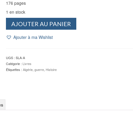
176 pages
1 en stock
quantité
AJOUTER AU PANIER
de
La
Ajouter à ma Wishlist
guerre
d'Algérie,
histoire
d'une
UGS :
SLA-A
déchirure
Catégorie :
Livres
-
Étiquettes :
Algérie
,
guerre
,
Histoire
A.G.
SLAMA
es