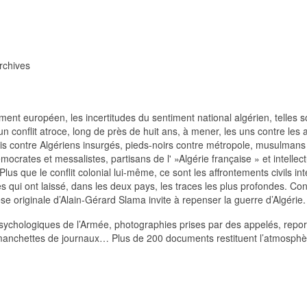
rchives
ent européen, les incertitudes du sentiment national algérien, telles s
un conflit atroce, long de près de huit ans, à mener, les uns contre les 
s contre Algériens insurgés, pieds-noirs contre métropole, musulmans
ocrates et messalistes, partisans de l' »Algérie française » et intellec
us que le conflit colonial lui-même, ce sont les affrontements civils in
s qui ont laissé, dans les deux pays, les traces les plus profondes. Co
èse originale d’Alain-Gérard Slama invite à repenser la guerre d’Algérie.
sychologiques de l’Armée, photographies prises par des appelés, repo
 manchettes de journaux… Plus de 200 documents restituent l’atmosphè
.