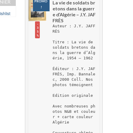
NIER
PROMO 
La vie de soldats br
actuel
!
etons dans la guerr
est :
shlist
e d’Algérie – J.Y. JAF
€.
10,00 €.
FRÈS
-
Auteur : J.Y. JAFF
3
RÈS
5
%
Titre : La vie de 
soldats bretons da
ns la guerre d’Alg
érie, 1954 – 1962
Éditeur : J.Y. JAF
FRÈS, Imp. Bannale
c, 2000 Coll. Nos 
photos témoignent
Edition originale
Avec nombreuses ph
otos N&B et couleu
r + carte couleur 
Algérie
Couverture abîmée 