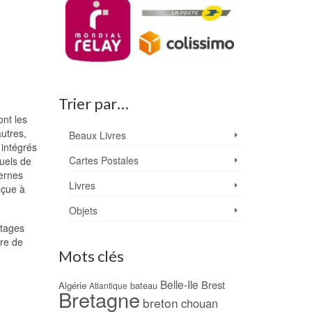
Trier par…
ont les
autres,
Beaux Livres
 intégrés
Cartes Postales
tuels de
ternes
Livres
nçue à
Objets
rtages
re de
Mots clés
Belle-Ile
Brest
Algérie
bateau
Atlantique
Bretagne
breton
chouan