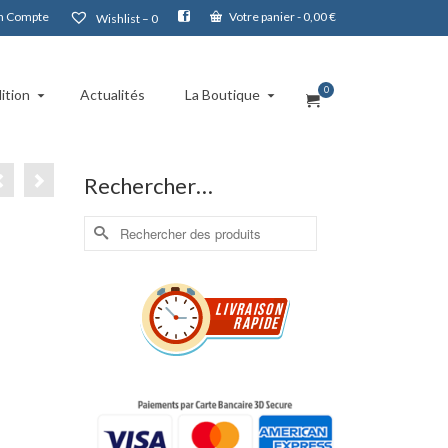
 Compte
Votre panier
-
0,00
€
Wishlist –
0
0
ition
Actualités
La Boutique
Rechercher…
Rechercher :