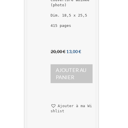
(photo)
Dim. 18,5 x 25,5
415 pages
L
L
20,00 
€
13,00 
€
e 
e 
p
p
AJOUTER AU 
r
r
i
i
PANIER
x 
x 
i
a
n
c
i
t
Ajouter à ma Wi
t
u
shlist
i
e
a
l 
l 
e