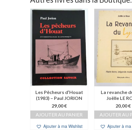
a Mer –
Les Pêcheurs d’Houat
La revanche du
UVANCE
(1983) – Paul JORION
Joëlle LE 
0
€
29,00
€
20,00
€
 PANIER
AJOUTER AU PANIER
AJOUTER AU 
a Wishlist
Ajouter à ma Wishlist
Ajouter à ma 