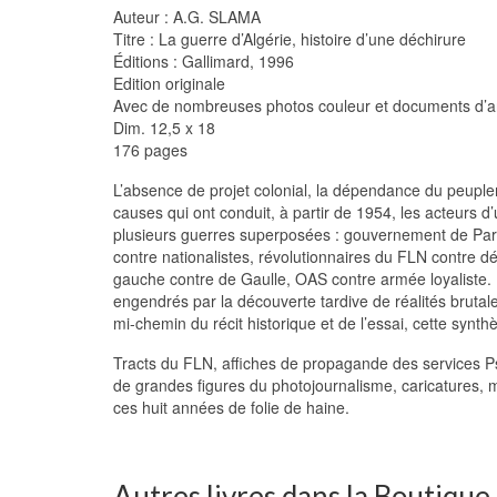
Auteur : A.G. SLAMA
Titre : La guerre d’Algérie, histoire d’une déchirure
Éditions : Gallimard, 1996
Edition originale
Avec de nombreuses photos couleur et documents d’a
Dim. 12,5 x 18
176 pages
L’absence de projet colonial, la dépendance du peuplem
causes qui ont conduit, à partir de 1954, les acteurs d’
plusieurs guerres superposées : gouvernement de Pari
contre nationalistes, révolutionnaires du FLN contre dém
gauche contre de Gaulle, OAS contre armée loyaliste. Pl
engendrés par la découverte tardive de réalités brutale
mi-chemin du récit historique et de l’essai, cette synth
Tracts du FLN, affiches de propagande des services P
de grandes figures du photojournalisme, caricatures,
ces huit années de folie de haine.
Autres livres dans la Boutique..