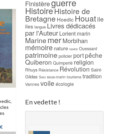
guerre
Finistère
Histoire
Histoire de
Houat
Bretagne
ile
Hoedic
Livres dédicacés
iles
langue
par l'Auteur
Lorient
marin
mer
Marine
Morbihan
mémoire
nature
Ouessant
navire
patrimoine
pêche
port
policier
Quiberon
religion
Quimperlé
Révolution
Rhuys
Saint-
Résistance
tradition
Gildas
sous-marin
tourisme
Sein
voile
écologie
Vannes
L’île aux Muettes –
Une visite à l’île 
BACHELLERIE
Houat (1888) –
En vedette !
oedic,
Alphonse DAUD
cles
15,00
€
es
45,00
€
AJOUTER AU PANIER
AJOUTER AU PAN
Le
€
Ajouter à ma Wishlist
prix
Ajouter à ma Wish