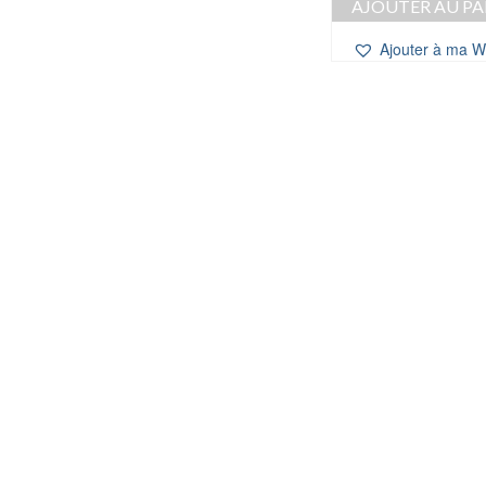
AJOUTER AU PA
initial
était :
Ajouter à ma Wi
15,00 