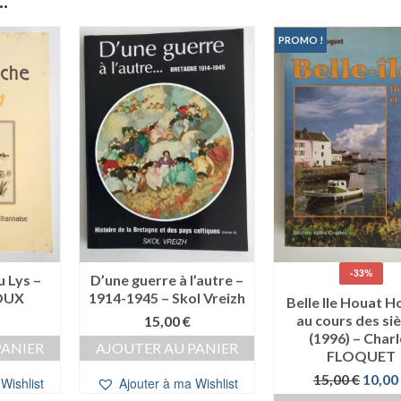
PROMO !
-33%
 Lys –
D’une guerre à l’autre –
ROUX
1914-1945 – Skol Vreizh
Belle Ile Houat H
au cours des siè
15,00
€
(1996) – Charl
PANIER
AJOUTER AU PANIER
FLOQUET
Le
15,00
€
10,00
Wishlist
Ajouter à ma Wishlist
prix