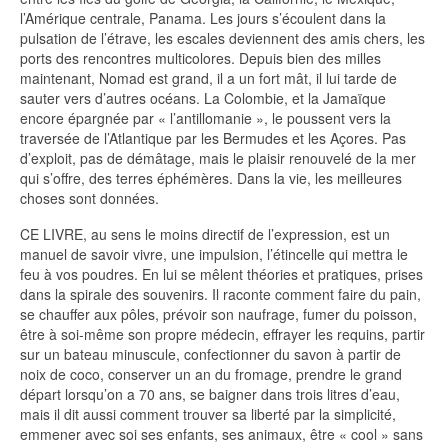
l’Amérique centrale, Panama. Les jours s’écoulent dans la
pulsation de l’étrave, les escales deviennent des amis chers, les
ports des rencontres multicolores. Depuis bien des milles
maintenant, Nomad est grand, il a un fort mât, il lui tarde de
sauter vers d’autres océans. La Colombie, et la Jamaïque
encore épargnée par « l’antillomanie », le poussent vers la
traversée de l’Atlantique par les Bermudes et les Açores. Pas
d’exploit, pas de démâtage, mais le plaisir renouvelé de la mer
qui s’offre, des terres éphémères. Dans la vie, les meilleures
choses sont données.
CE LIVRE, au sens le moins directif de l’expression, est un
manuel de savoir vivre, une impulsion, l’étincelle qui mettra le
feu à vos poudres. En lui se mêlent théories et pratiques, prises
dans la spirale des souvenirs. Il raconte comment faire du pain,
se chauffer aux pôles, prévoir son naufrage, fumer du poisson,
être à soi-même son propre médecin, effrayer les requins, partir
sur un bateau minuscule, confectionner du savon à partir de
noix de coco, conserver un an du fromage, prendre le grand
départ lorsqu’on a 70 ans, se baigner dans trois litres d’eau,
mais il dit aussi comment trouver sa liberté par la simplicité,
emmener avec soi ses enfants, ses animaux, être « cool » sans