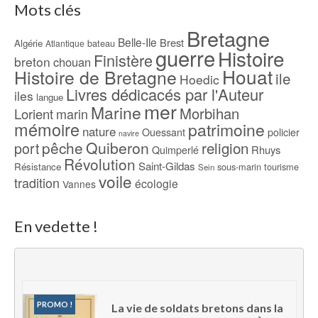
Mots clés
Bretagne
Belle-Ile
Brest
Algérie
bateau
Atlantique
guerre
Histoire
Finistère
breton
chouan
Houat
Histoire de Bretagne
ile
Hoedic
Livres dédicacés par l'Auteur
iles
langue
mer
Marine
Morbihan
Lorient
marin
mémoire
patrimoine
nature
Ouessant
policier
navire
pêche
Quiberon
religion
port
Rhuys
Quimperlé
Révolution
Saint-Gildas
Résistance
sous-marin
tourisme
Sein
voile
tradition
écologie
Vannes
En vedette !
PROMO !
La vie de soldats bretons dans la 