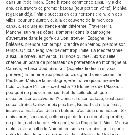
dans un lit de limon. Cette histoire commence ainsi, il y a dix
ans, et à travers ce premier bateau (tout petit en vérité) Michka
regardait déjà l’infinie succession des horizons : loin, loin des
villes, pour une autre vie, à la découverte de la mer, des
canaux, et d’une existence enfin différente. Traverser la
Manche, suivre les côtes, s’amarrer dans la campagne,
s’aventurer dans le golfe du Lion, trouver l’Espagne, les
Baléares, prendre son temps, prendre son temps, prendre son
temps. Un jour, Mag Mell devient trop limité. La Méditerranée
aussi. Le bateau est vendu, l’Europe quittée. Alors qu’elle
cherche un poste de professeur de préférence en montagne au
Canada, le hasard administratif (appelez-le destin si vous
préférez) la ramène aux pieds du plus grand des océans : le
Pacifique. Mais de la montagne, elle trouve quand même le
froid, puisque Prince Rupert est à 70 kilomètres de l’Alaska. Et
pourquoi ne pas commencer tout de suite plutôt. que
d’économiser passivement? Construire son bateau, c’est aussi
se construire. Quinze mois plus tard, Nomad est mis à l’eau,
inachevé; mais c’est déjà un bateau, c’est déjà une maison. Six
mois après, sans mât, cette coque de ferro-ciment appareille,
ou plutôt, naît à la mer. Être parti, voilà l’important. Ainsi, Michka
mêle sa vie à celle de Nomad, né sous ses mains, qui la porte
entre les îles du golfe de Georgia, la Californie, le Mexique,