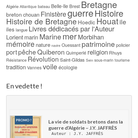
Bretagne
Belle-Ile
Brest
Algérie
bateau
Atlantique
guerre
Histoire
Finistère
breton
chouan
Houat
Histoire de Bretagne
ile
Hoedic
Livres dédicacés par l'Auteur
iles
langue
mer
Marine
Morbihan
Lorient
marin
mémoire
patrimoine
nature
Ouessant
policier
navire
pêche
Quiberon
religion
port
Rhuys
Quimperlé
Révolution
Saint-Gildas
Résistance
sous-marin
tourisme
Sein
voile
tradition
écologie
Vannes
En vedette !
PROMO !
La vie de soldats bretons dans la 
guerre d’Algérie – J.Y. JAFFRÈS
Auteur : J.Y. JAFFRÈS