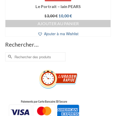
Le Portrait – Iain PEARS
Le
Le
13,00
€
10,00
€
prix
prix
AJOUTER AU PANIER
initial
actuel
était :
est :
Ajouter à ma Wishlist
13,00 €.
10,00 €.
Rechercher…
Rechercher :