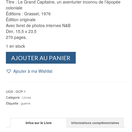
Titre : Le Grand Capitaine, un aventurier inconnu de l’épopée
coloniale
Éditions : Grasset, 1976
Édition originale
Avec livret de photos internes N&B
Dim. 15,5 x 23,5
270 pages.
1 en stock
quantité
AJOUTER AU PANIER
de
Le
Ajouter à ma Wishlist
Grand
Capitaine
-
Jacques-
UGS :
GCP-1
Francis
Catégorie :
Livres
ROLLAND
Étiquette :
guerre
Infos sur le Livre
Informations complémentaires