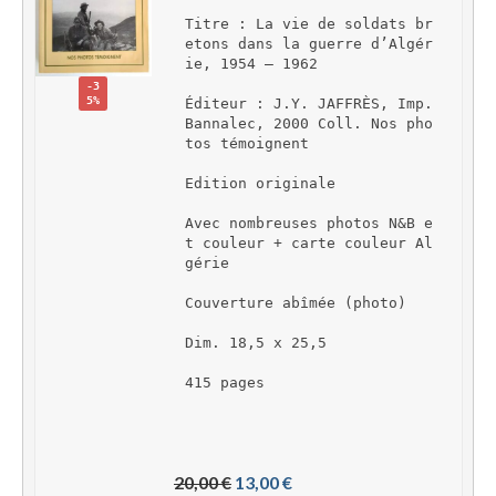
Titre : La vie de soldats br
etons dans la guerre d’Algér
ie, 1954 – 1962
-3
5%
Éditeur : J.Y. JAFFRÈS, Imp. 
Bannalec, 2000 Coll. Nos pho
tos témoignent
Edition originale
Avec nombreuses photos N&B e
t couleur + carte couleur Al
gérie
Couverture abîmée (photo)
Dim. 18,5 x 25,5
415 pages
L
L
20,00 
€
13,00 
€