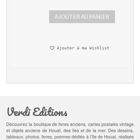
e 
e 
p
p
AJOUTER AU PANIER
r
r
i
i
x 
x 
i
a
n
c
Ajouter à ma Wishlist
i
t
t
u
i
e
a
l 
l 
e
é
s
t
t : 
a
1
Verdi Editions
i
3,
t : 
0
2
0 €.
Découvrez la boutique de livres anciens, cartes postales vintage
0,
et objets anciens de Houat, des îles et de la mer. Des dessins,
0
tableaux, photos, livres, poèmes dédiés à l'île de Houat, réalisés