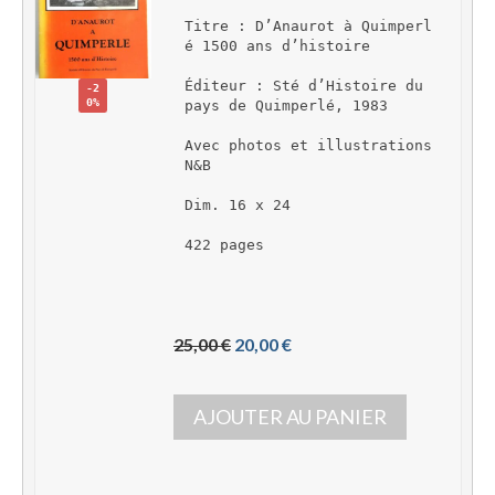
Titre : D’Anaurot à Quimperl
é 1500 ans d’histoire
Éditeur : Sté d’Histoire du 
-2
0%
pays de Quimperlé, 1983
Avec photos et illustrations 
N&B
Dim. 16 x 24
422 pages 
L
L
25,00 
€
20,00 
€
e 
e 
p
p
AJOUTER AU PANIER
r
r
i
i
x 
x 
i
a