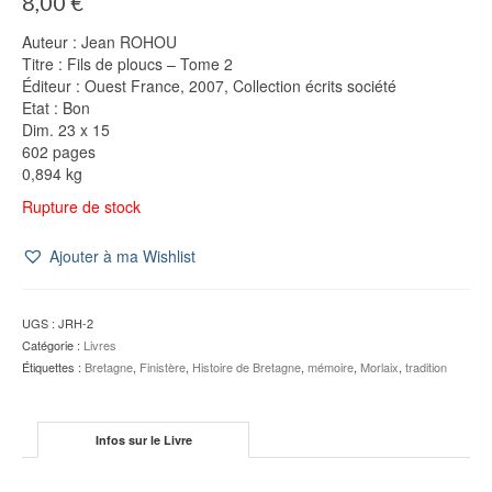
8,00
€
Auteur : Jean ROHOU
Titre : Fils de ploucs – Tome 2
Éditeur : Ouest France, 2007, Collection écrits société
Etat : Bon
Dim. 23 x 15
602 pages
0,894 kg
Rupture de stock
Ajouter à ma Wishlist
UGS :
JRH-2
Catégorie :
Livres
Étiquettes :
Bretagne
,
Finistère
,
Histoire de Bretagne
,
mémoire
,
Morlaix
,
tradition
Infos sur le Livre