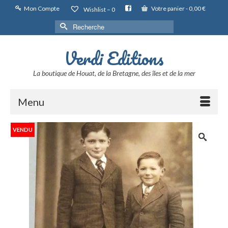
Mon Compte
Votre panier
-
0,00
€
Wishlist –
0
Rechercher :
Verdi Editions
La boutique de Houat, de la Bretagne, des îles et de la mer
Menu
VENDU