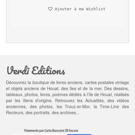
n
c
Ajouter à ma Wishlist
i
t
t
u
i
e
a
l 
l 
e
é
s
t
t : 
a
2
Verdi Editions
i
0,
t : 
0
2
0 €.
Découvrez la boutique de livres anciens, cartes postales vintage
5,
et objets anciens de Houat, des îles et de la mer. Des dessins,
0
tableaux, photos, livres, poèmes dédiés à l'île de Houat, réalisés
0 €.
par les îliens d'origine. Retrouvez les
Actualités
, des
vidéos
anciennes
, des
photos
, les
Trouz-er-Mor
, la
Time-Line des
Recteurs
, des portraits, des archives...