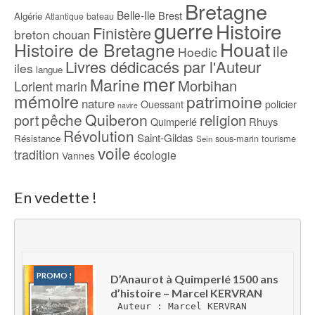
Bretagne
Belle-Ile
Brest
Algérie
bateau
Atlantique
guerre
Histoire
Finistère
breton
chouan
Houat
Histoire de Bretagne
ile
Hoedic
Livres dédicacés par l'Auteur
iles
langue
mer
Marine
Morbihan
Lorient
marin
mémoire
patrimoine
nature
Ouessant
policier
navire
pêche
Quiberon
religion
port
Rhuys
Quimperlé
Révolution
Saint-Gildas
Résistance
sous-marin
tourisme
Sein
voile
tradition
écologie
Vannes
En vedette !
PROMO !
D’Anaurot à Quimperlé 1500 ans 
d’histoire – Marcel KERVRAN
Auteur : Marcel KERVRAN