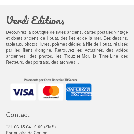
t
t : 
a
9,
Verdi Editions
i
0
t : 
0 €.
1
Découvrez la boutique de livres anciens, cartes postales vintage
0,
et objets anciens de Houat, des îles et de la mer. Des dessins,
0
tableaux, photos, livres, poèmes dédiés à l'île de Houat, réalisés
0 €.
par les îliens d'origine. Retrouvez les
Actualités
, des
vidéos
anciennes
, des
photos
, les
Trouz-er-Mor
, la
Time-Line des
Recteurs
, des portraits, des archives...
Contact
Tél. 06 15 04 10 99 (SMS)
Formulaire de Contact