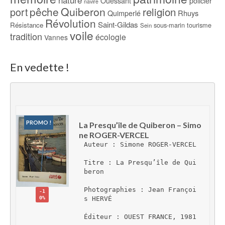
Ouessant
policier
navire
pêche
Quiberon
religion
port
Rhuys
Quimperlé
Révolution
Saint-Gildas
Résistance
sous-marin
tourisme
Sein
voile
tradition
écologie
Vannes
En vedette !
PROMO !
La Presqu’île de Quiberon – Simo
ne ROGER-VERCEL
Auteur : Simone ROGER-VERCEL
Titre : La Presqu’île de Qui
beron
Photographies : Jean Françoi
-1
0%
s HERVÉ
Éditeur : OUEST FRANCE, 1981