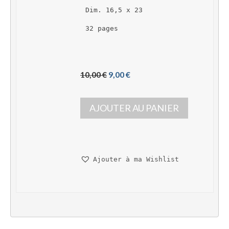
Dim. 16,5 x 23
32 pages
L
L
10,00 
€
9,00 
€
e 
e 
p
p
AJOUTER AU PANIER
r
r
i
i
x 
x 
i
a
n
c
Ajouter à ma Wishlist
i
t
t
u
i
e
a
l 
l 
e
é
s