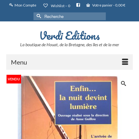
Mon Compte
Votre panier
-
0,00
€
Wishlist –
0
Rechercher :
Verdi Editions
La boutique de Houat, de la Bretagne, des îles et de la mer
Menu
VENDU