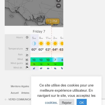
Ce site utilise des cookies pour une
Mentions légales
CGV
Cookies
Confidentialité
Plan du site
Contact
meilleure expérience utilisateur. En
Accueil
Artistes
Actualités
Boutique
Mon Compte
navigant sur le site, vous acceptez les
© -
VERDI COMMUNICATION
- 2026
cookies
.
Rejeter
OK