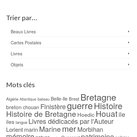
Trier par…
Beaux Livres
Cartes Postales
Livres
Objets
Mots clés
Bretagne
Belle-Ile
Brest
Algérie
bateau
Atlantique
guerre
Histoire
Finistère
breton
chouan
Houat
Histoire de Bretagne
ile
Hoedic
Livres dédicacés par l'Auteur
iles
langue
mer
Marine
Morbihan
Lorient
marin
mémoire
patrimoine
nature