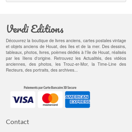
é
s
t
t : 
a
4
Verdi Editions
i
5,
t : 
0
5
0 €.
Découvrez la boutique de livres anciens, cartes postales vintage
5,
et objets anciens de Houat, des îles et de la mer. Des dessins,
0
tableaux, photos, livres, poèmes dédiés à l'île de Houat, réalisés
0 €.
par les îliens d'origine. Retrouvez les
Actualités
, des
vidéos
anciennes
, des
photos
, les
Trouz-er-Mor
, la
Time-Line des
Recteurs
, des portraits, des archives...
Contact