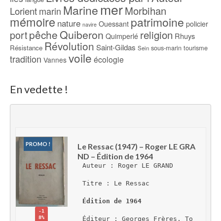
mer
Marine
Morbihan
Lorient
marin
mémoire
patrimoine
nature
Ouessant
policier
navire
pêche
Quiberon
religion
port
Rhuys
Quimperlé
Révolution
Saint-Gildas
Résistance
sous-marin
tourisme
Sein
voile
tradition
écologie
Vannes
En vedette !
PROMO !
Le Ressac (1947) – Roger LE GRA
ND – Édition de 1964
Auteur : Roger LE GRAND
Titre : Le Ressac
Édition de 1964
-1
8%
Éditeur : Georges Frères, To