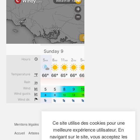
Ce site utilise des cookies pour une
Mentions légales
CGV
Cookies
Confidentialité
Plan du site
Contact
meilleure expérience utilisateur. En
Accueil
Artistes
Actualités
Boutique
Mon Compte
navigant sur le site, vous acceptez les