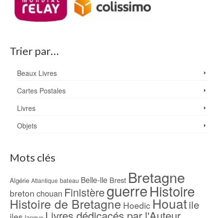
Trier par…
Beaux Livres
Cartes Postales
Livres
Objets
Mots clés
Bretagne
Belle-Ile
Brest
Algérie
bateau
Atlantique
guerre
Histoire
Finistère
breton
chouan
Houat
Histoire de Bretagne
ile
Hoedic
Livres dédicacés par l'Auteur
iles
langue