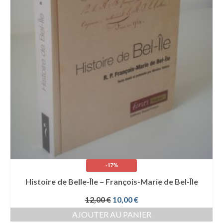
-17%
Histoire de Belle-Île – François-Marie de Bel-Île
Le
Le
12,00
€
10,00
€
prix
prix
AJOUTER AU PANIER
initial
actuel