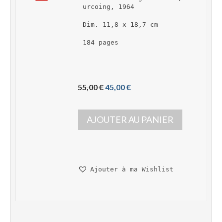
urcoing, 1964
Dim. 11,8 x 18,7 cm
184 pages
L
L
55,00 
€
45,00 
€
e 
e 
p
p
AJOUTER AU PANIER
r
r
i
i
x 
x 
i
a
n
c
Ajouter à ma Wishlist
i
t
t
u
i
e
a
l 
l 
e