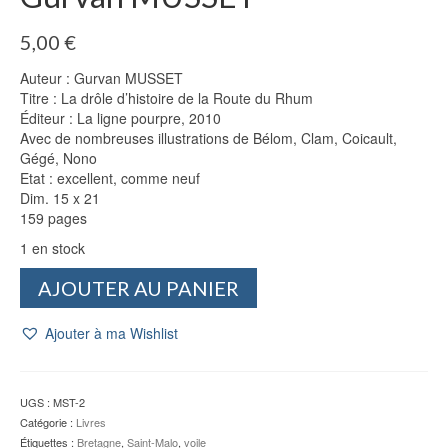
5,00
€
Auteur : Gurvan MUSSET
Titre : La drôle d’histoire de la Route du Rhum
Éditeur : La ligne pourpre, 2010
Avec de nombreuses illustrations de Bélom, Clam, Coicault,
Gégé, Nono
Etat : excellent, comme neuf
Dim. 15 x 21
159 pages
1 en stock
quantité
AJOUTER AU PANIER
de
La
Ajouter à ma Wishlist
drôle
d'histoire
de
la
UGS :
MST-2
Route
Catégorie :
Livres
du
Étiquettes :
Bretagne
,
Saint-Malo
,
voile