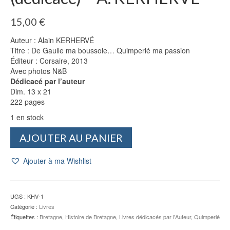
15,00
€
Auteur : Alain KERHERVÉ
Titre : De Gaulle ma boussole… Quimperlé ma passion
Éditeur : Corsaire, 2013
Avec photos N&B
Dédicacé par l’auteur
Dim. 13 x 21
222 pages
1 en stock
quantité
AJOUTER AU PANIER
de
De
Ajouter à ma Wishlist
Gaulle
ma
boussole...
Quimperlé
UGS :
KHV-1
ma
Catégorie :
Livres
passion
Étiquettes :
Bretagne
,
Histoire de Bretagne
,
Livres dédicacés par l'Auteur
,
Quimperlé
(dédicacé)