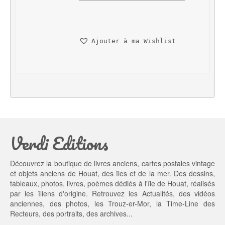
i
i
x 
x 
i
a
n
c
Ajouter à ma Wishlist
i
t
t
u
i
e
a
l 
l 
e
é
s
t
t : 
a
2
Verdi Editions
i
0,
t : 
0
2
0 €.
Découvrez la boutique de livres anciens, cartes postales vintage
5,
et objets anciens de Houat, des îles et de la mer. Des dessins,
0
tableaux, photos, livres, poèmes dédiés à l'île de Houat, réalisés
0 €.
par les îliens d'origine. Retrouvez les
Actualités
, des
vidéos
anciennes
, des
photos
, les
Trouz-er-Mor
, la
Time-Line des
Recteurs
, des portraits, des archives...