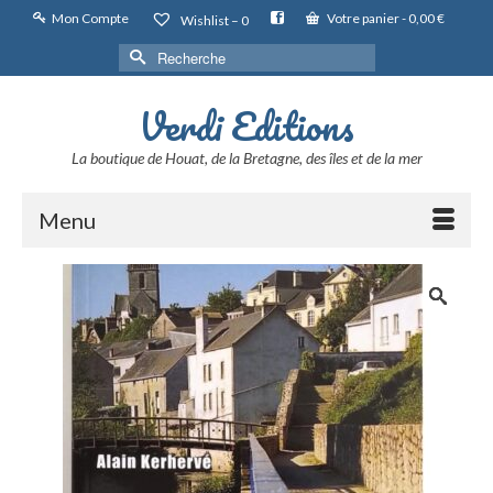
Mon Compte
Votre panier
-
0,00
€
Wishlist –
0
Rechercher :
Verdi Editions
La boutique de Houat, de la Bretagne, des îles et de la mer
Menu