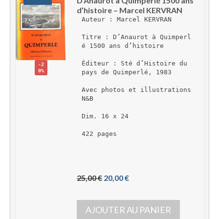
D’Anaurot à Quimperlé 1500 ans 
d’histoire – Marcel KERVRAN
Auteur : Marcel KERVRAN
Titre : D’Anaurot à Quimperl
é 1500 ans d’histoire
Éditeur : Sté d’Histoire du 
-2
0%
pays de Quimperlé, 1983
Avec photos et illustrations 
N&B
Dim. 16 x 24
422 pages 
L
L
25,00 
€
20,00 
€
e 
e 
p
p
AJOUTER AU PANIER
r
r