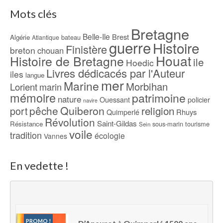
Mots clés
Bretagne
Belle-Ile
Brest
Algérie
bateau
Atlantique
guerre
Histoire
Finistère
breton
chouan
Houat
Histoire de Bretagne
ile
Hoedic
Livres dédicacés par l'Auteur
iles
langue
mer
Marine
Morbihan
Lorient
marin
mémoire
patrimoine
nature
Ouessant
policier
navire
pêche
Quiberon
religion
port
Rhuys
Quimperlé
Révolution
Saint-Gildas
Résistance
sous-marin
tourisme
Sein
voile
tradition
écologie
Vannes
En vedette !
PROMO !