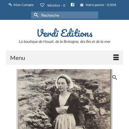
Mon Compte
Votre panier
-
0,00
€
Wishlist –
0
Rechercher :
Verdi Editions
La boutique de Houat, de la Bretagne, des îles et de la mer
Menu