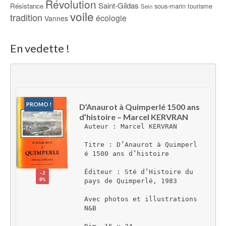
Révolution
Saint-Gildas
Résistance
sous-marin
tourisme
Sein
voile
tradition
écologie
Vannes
En vedette !
PROMO !
D’Anaurot à Quimperlé 1500 ans 
d’histoire – Marcel KERVRAN
Auteur : Marcel KERVRAN
Titre : D’Anaurot à Quimperl
é 1500 ans d’histoire
Éditeur : Sté d’Histoire du 
-2
0%
pays de Quimperlé, 1983
Avec photos et illustrations 
N&B