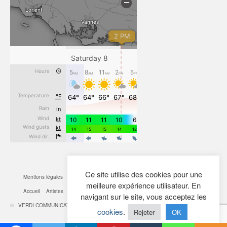
Ce site utilise des cookies pour une
Mentions légales
CGV
Cookies
Confidentialité
Plan du site
Contact
meilleure expérience utilisateur. En
Accueil
Artistes
Actualités
Boutique
Mon Compte
navigant sur le site, vous acceptez les
© -
VERDI COMMUNICATION
- 2026
cookies
.
Rejeter
OK