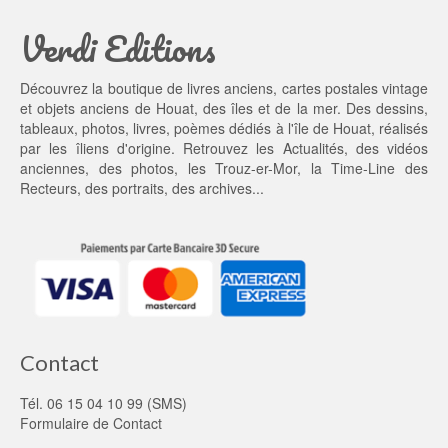
a
2
Verdi Editions
i
0,
t : 
0
2
0 €.
Découvrez la boutique de livres anciens, cartes postales vintage
5,
et objets anciens de Houat, des îles et de la mer. Des dessins,
0
tableaux, photos, livres, poèmes dédiés à l'île de Houat, réalisés
0 €.
par les îliens d'origine. Retrouvez les
Actualités
, des
vidéos
anciennes
, des
photos
, les
Trouz-er-Mor
, la
Time-Line des
Recteurs
, des portraits, des archives...
Contact
Tél. 06 15 04 10 99 (SMS)
Formulaire de Contact