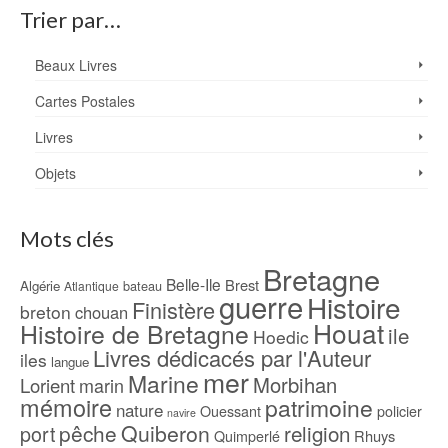
Trier par…
Beaux Livres
Cartes Postales
Livres
Objets
Mots clés
Bretagne
Belle-Ile
Brest
Algérie
bateau
Atlantique
guerre
Histoire
Finistère
breton
chouan
Houat
Histoire de Bretagne
ile
Hoedic
Livres dédicacés par l'Auteur
iles
langue
mer
Marine
Morbihan
Lorient
marin
mémoire
patrimoine
nature
Ouessant
policier
navire
pêche
Quiberon
religion
port
Rhuys
Quimperlé