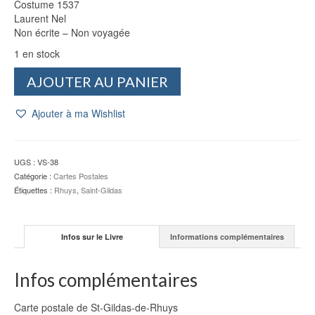
Costume 1537
Laurent Nel
Non écrite – Non voyagée
1 en stock
quantité
AJOUTER AU PANIER
de
CP
Ajouter à ma Wishlist
St-
Gildas-
de-
Rhuys
UGS :
VS-38
:
Catégorie :
Cartes Postales
Costume
Étiquettes :
Rhuys
,
Saint-Gildas
[1537]
-
Laurent
Infos sur le Livre
Informations complémentaires
Nel
Infos complémentaires
Carte postale de St-Gildas-de-Rhuys