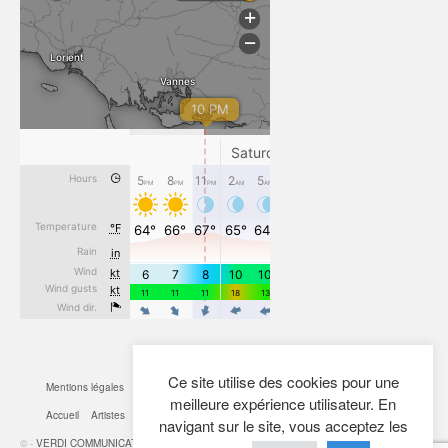
Ce site utilise des cookies pour une
Mentions légales
CGV
Cookies
Confidentialité
Plan du site
Contact
meilleure expérience utilisateur. En
Accueil
Artistes
Actualités
Boutique
Mon Compte
navigant sur le site, vous acceptez les
© -
VERDI COMMUNICATION
- 2026