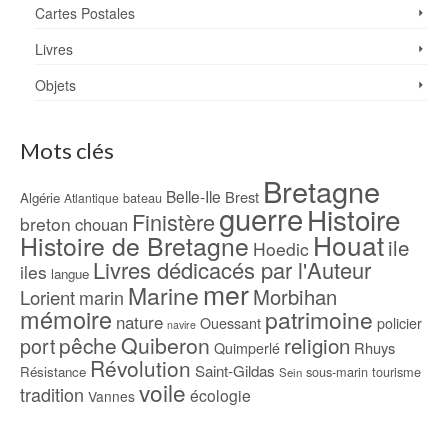
Cartes Postales
Livres
Objets
Mots clés
Bretagne
Belle-Ile
Brest
Algérie
bateau
Atlantique
guerre
Histoire
Finistère
breton
chouan
Houat
Histoire de Bretagne
ile
Hoedic
Livres dédicacés par l'Auteur
iles
langue
mer
Marine
Morbihan
Lorient
marin
mémoire
patrimoine
nature
Ouessant
policier
navire
pêche
Quiberon
religion
port
Rhuys
Quimperlé
Révolution
Saint-Gildas
Résistance
sous-marin
tourisme
Sein
voile
tradition
écologie
Vannes