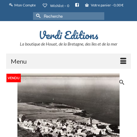
Mon Compte
Votre panier
-
0,00
€
Wishlist –
0
Rechercher :
Verdi Editions
La boutique de Houat, de la Bretagne, des îles et de la mer
Menu
VENDU