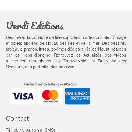
é
s
t
t : 
a
1
Verdi Editions
i
3,
t : 
0
2
0 €.
Découvrez la boutique de livres anciens, cartes postales vintage
0,
et objets anciens de Houat, des îles et de la mer. Des dessins,
0
tableaux, photos, livres, poèmes dédiés à l'île de Houat, réalisés
0 €.
par les îliens d'origine. Retrouvez les
Actualités
, des
vidéos
anciennes
, des
photos
, les
Trouz-er-Mor
, la
Time-Line des
Recteurs
, des portraits, des archives...
Contact
Tél. 06 15 04 10 99 (SMS)