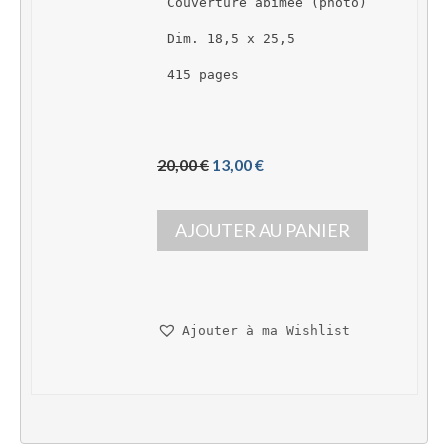
Couverture abîmée (photo)
Dim. 18,5 x 25,5
415 pages
L
L
20,00 
€
13,00 
€
e 
e 
p
p
AJOUTER AU PANIER
r
r
i
i
x 
x 
i
a
n
c
Ajouter à ma Wishlist
i
t
t
u
i
e
a
l 
l 
e