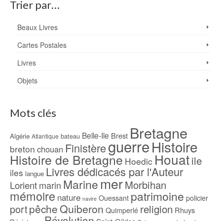
Trier par…
Beaux Livres
Cartes Postales
Livres
Objets
Mots clés
Bretagne
Belle-Ile
Brest
Algérie
bateau
Atlantique
guerre
Histoire
Finistère
breton
chouan
Houat
Histoire de Bretagne
ile
Hoedic
Livres dédicacés par l'Auteur
iles
langue
mer
Marine
Morbihan
Lorient
marin
mémoire
patrimoine
nature
Ouessant
policier
navire
pêche
Quiberon
religion
port
Rhuys
Quimperlé
Révolution