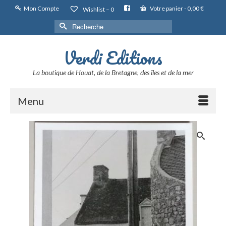
Mon Compte
Votre panier
-
0,00
€
Wishlist –
0
Rechercher :
Verdi Editions
La boutique de Houat, de la Bretagne, des îles et de la mer
Menu