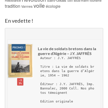
Saint-Gildas
Résistance
sous-marin
tourisme
Sein
voile
tradition
écologie
Vannes
En vedette !
PROMO !
La vie de soldats bretons dans la 
guerre d’Algérie – J.Y. JAFFRÈS
Auteur : J.Y. JAFFRÈS
Titre : La vie de soldats br
etons dans la guerre d’Algér
ie, 1954 – 1962
-3
5%
Éditeur : J.Y. JAFFRÈS, Imp. 
Bannalec, 2000 Coll. Nos pho
tos témoignent
Edition originale