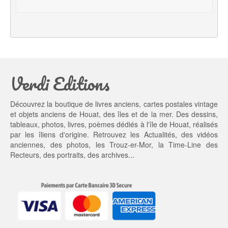
i
e
a
l 
l 
e
é
s
t
t : 
a
1
Verdi Editions
i
3,
t : 
0
2
0 €.
Découvrez la boutique de livres anciens, cartes postales vintage
0,
et objets anciens de Houat, des îles et de la mer. Des dessins,
0
tableaux, photos, livres, poèmes dédiés à l'île de Houat, réalisés
0 €.
par les îliens d'origine. Retrouvez les
Actualités
, des
vidéos
anciennes
, des
photos
, les
Trouz-er-Mor
, la
Time-Line des
Recteurs
, des portraits, des archives...