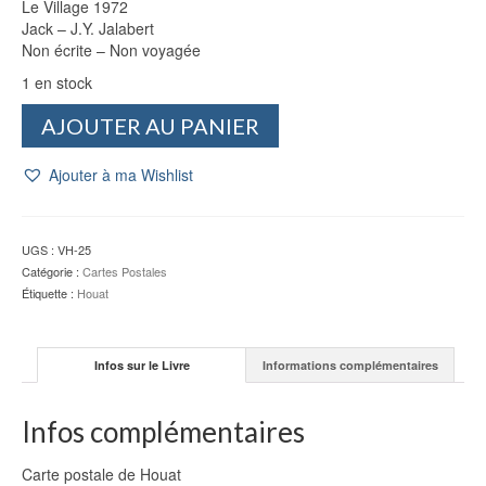
Le Village 1972
Jack – J.Y. Jalabert
Non écrite – Non voyagée
1 en stock
quantité
AJOUTER AU PANIER
de
CP
Ajouter à ma Wishlist
Houat
:
Le
Village
UGS :
VH-25
1972
Catégorie :
Cartes Postales
-
Étiquette :
Houat
Jack
-
J.Y.
Infos sur le Livre
Informations complémentaires
Jalabert
Infos complémentaires
Carte postale de Houat