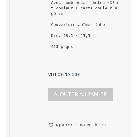
Avec nombreuses photos N&B e
t couleur + carte couleur Al
gérie
Couverture abîmée (photo)
Dim. 18,5 x 25,5
415 pages
L
L
20,00 
€
13,00 
€
e 
e 
p
p
AJOUTER AU PANIER
r
r
i
i
x 
x 
i
a
n
c
Ajouter à ma Wishlist
i
t
t
u