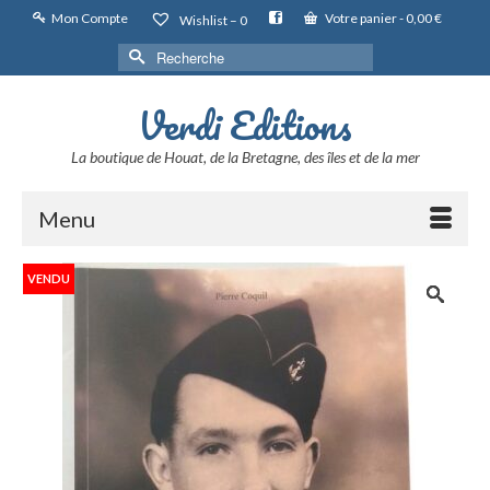
Mon Compte
Votre panier
-
0,00
€
Wishlist –
0
Rechercher :
Verdi Editions
La boutique de Houat, de la Bretagne, des îles et de la mer
Menu
VENDU