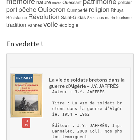
mémoire
patrimoine
nature
Ouessant
policier
navire
pêche
Quiberon
religion
port
Rhuys
Quimperlé
Révolution
Saint-Gildas
Résistance
sous-marin
tourisme
Sein
voile
tradition
écologie
Vannes
En vedette !
PROMO !
La vie de soldats bretons dans la 
guerre d’Algérie – J.Y. JAFFRÈS
Auteur : J.Y. JAFFRÈS
Titre : La vie de soldats br
etons dans la guerre d’Algér
ie, 1954 – 1962
-3
5%
Éditeur : J.Y. JAFFRÈS, Imp. 
Bannalec, 2000 Coll. Nos pho
tos témoignent