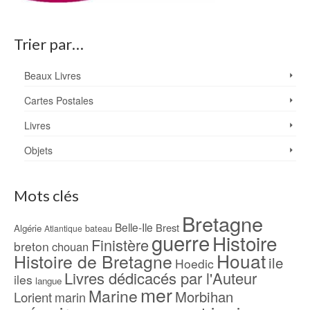
Trier par…
Beaux Livres
Cartes Postales
Livres
Objets
Mots clés
Bretagne
Belle-Ile
Brest
Algérie
bateau
Atlantique
guerre
Histoire
Finistère
breton
chouan
Houat
Histoire de Bretagne
ile
Hoedic
Livres dédicacés par l'Auteur
iles
langue
mer
Marine
Morbihan
Lorient
marin