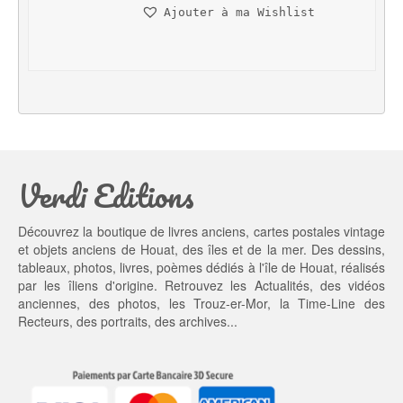
n
c
Ajouter à ma Wishlist
i
t
t
u
i
e
a
l 
l 
e
é
s
t
t : 
a
1
Verdi Editions
i
3,
t : 
0
2
0 €.
Découvrez la boutique de livres anciens, cartes postales vintage
0,
et objets anciens de Houat, des îles et de la mer. Des dessins,
0
tableaux, photos, livres, poèmes dédiés à l'île de Houat, réalisés
0 €.
par les îliens d'origine. Retrouvez les
Actualités
, des
vidéos
anciennes
, des
photos
, les
Trouz-er-Mor
, la
Time-Line des
Recteurs
, des portraits, des archives...