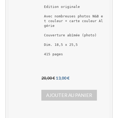
Edition originale
Avec nombreuses photos N&B e
t couleur + carte couleur Al
gérie
Couverture abîmée (photo)
Dim. 18,5 x 25,5
415 pages
L
L
20,00 
€
13,00 
€
e 
e 
p
p
AJOUTER AU PANIER
r
r
i
i
x 
x 
i
a