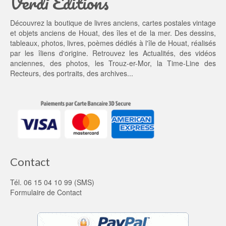
Verdi Editions
t : 
0
3
0 €.
Découvrez la boutique de livres anciens, cartes postales vintage
9,
et objets anciens de Houat, des îles et de la mer. Des dessins,
0
tableaux, photos, livres, poèmes dédiés à l'île de Houat, réalisés
0 €.
par les îliens d'origine. Retrouvez les
Actualités
, des
vidéos
anciennes
, des
photos
, les
Trouz-er-Mor
, la
Time-Line des
Recteurs
, des portraits, des archives...
Contact
Tél. 06 15 04 10 99 (SMS)
Formulaire de Contact