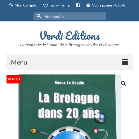
Mon Compte
Votre panier
-
0,00
€
Wishlist –
0
Rechercher :
Verdi Editions
La boutique de Houat, de la Bretagne, des îles et de la mer
Menu
VENDU