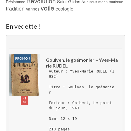
Révolution
Saint-Gildas
Résistance
sous-marin
tourisme
Sein
voile
tradition
écologie
Vannes
En vedette !
PROMO !
Goulven, le goémonier – Yves-Ma
rie RUDEL
Auteur : Yves-Marie RUDEL (1
932)
Titre : Goulven, le goémonie
r
-2
6%
Éditeur : Colbert, Le point 
du jour, 1943
Dim. 12 x 19
218 pages