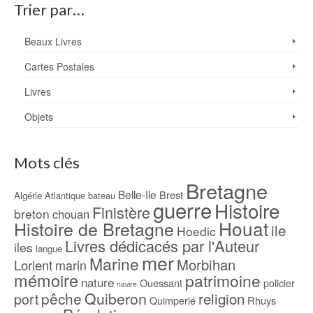
Trier par…
Beaux Livres
Cartes Postales
Livres
Objets
Mots clés
Bretagne
Belle-Ile
Brest
Algérie
Atlantique
bateau
guerre
Histoire
Finistère
breton
chouan
Houat
Histoire de Bretagne
ile
Hoedic
Livres dédicacés par l'Auteur
iles
langue
mer
Marine
Morbihan
Lorient
marin
mémoire
patrimoine
nature
Ouessant
policier
navire
pêche
Quiberon
religion
port
Rhuys
Quimperlé