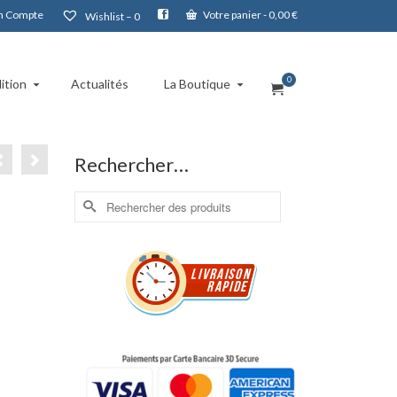
 Compte
Votre panier
-
0,00
€
Wishlist –
0
0
ition
Actualités
La Boutique
Rechercher…
Rechercher :