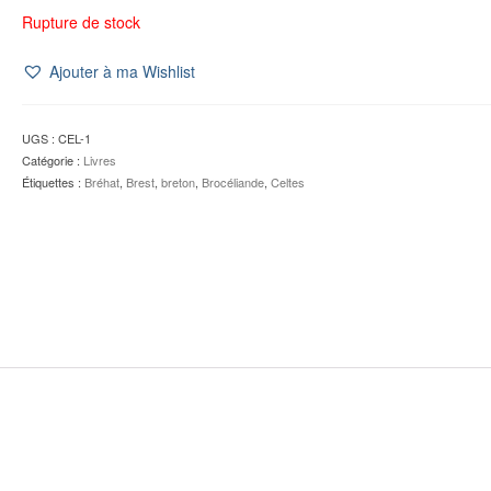
Rupture de stock
Ajouter à ma Wishlist
UGS :
CEL-1
Catégorie :
Livres
Étiquettes :
Bréhat
,
Brest
,
breton
,
Brocéliande
,
Celtes