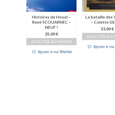
Histoires de Houat –
La bataille des
René SCOUARNEC –
– Colette G
 poupées
NEUF !
an BULOT
23,00
€
cé)
25,00
€
AJOUTER AU 
e
Le
0,00
€
AJOUTER AU PANIER
ix
prix
Ajouter à ma 
 PANIER
itial
actuel
Ajouter à ma Wishlist
ait :
est :
a Wishlist
,00 €.
10,00 €.