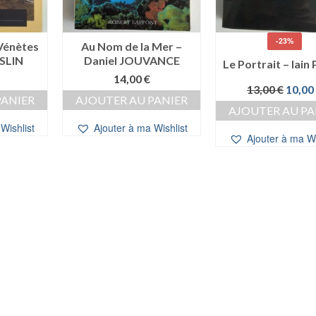
-23%
 Vénètes
Au Nom de la Mer –
ESLIN
Daniel JOUVANCE
Le Portrait – Iain
14,00
€
Le
13,00
€
10,00
PANIER
AJOUTER AU PANIER
prix
AJOUTER AU PA
initial
Wishlist
Ajouter à ma Wishlist
était :
Ajouter à ma Wi
13,00 