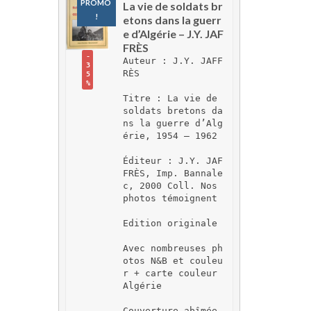
PROMO 
La vie de soldats br
!
etons dans la guerr
e d’Algérie – J.Y. JAF
FRÈS
-
Auteur : J.Y. JAFF
3
RÈS
5
%
Titre : La vie de 
soldats bretons da
ns la guerre d’Alg
érie, 1954 – 1962
Éditeur : J.Y. JAF
FRÈS, Imp. Bannale
c, 2000 Coll. Nos 
photos témoignent
Edition originale
Avec nombreuses ph
otos N&B et couleu
r + carte couleur 
Algérie
Couverture abîmée 