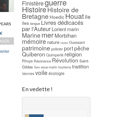
guerre
Finistère
Histoire
Histoire de
Houat
Bretagne
ile
Hoedic
1700 Noms de famille
Les houles de la 
Livres dédicacés
iles
Bretons – Gwénnolé LE
d’Iroise (1911 – 199
langue
 PEARS
par l'Auteur
MENN
M. MAZÉAS
Lorient
marin
mer
Le
€
Marine
Morbihan
15,00
€
9,00
€
prix
mémoire
NIER
nature
AJOUTER AU PANIER
AJOUTER AU PAN
Ouessant
actuel
navire
patrimoine
pêche
port
est :
policier
shlist
Ajouter à ma Wishlist
Ajouter à ma Wish
Quiberon
religion
€.
10,00 €.
Quimperlé
Révolution
Rhuys
Saint-
Résistance
tradition
Gildas
sous-marin
tourisme
Sein
voile
écologie
Vannes
En vedette !