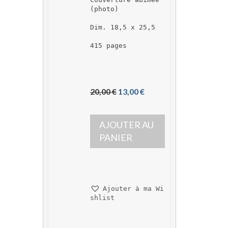
(photo)
Dim. 18,5 x 25,5
415 pages
L
L
20,00 
€
13,00 
€
e 
e 
p
p
AJOUTER AU 
r
r
i
i
PANIER
x 
x 
i
a
n
c
i
t
Ajouter à ma Wi
t
u
shlist
i
e
a
l 
l 
e