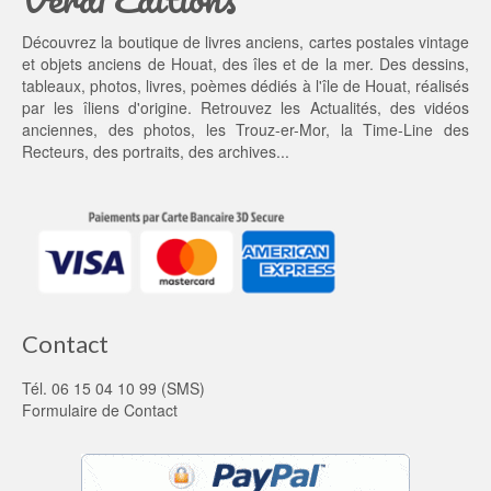
t : 
0 €.
1
Découvrez la boutique de livres anciens, cartes postales vintage
0,
et objets anciens de Houat, des îles et de la mer. Des dessins,
0
tableaux, photos, livres, poèmes dédiés à l'île de Houat, réalisés
0 €.
par les îliens d'origine. Retrouvez les
Actualités
, des
vidéos
anciennes
, des
photos
, les
Trouz-er-Mor
, la
Time-Line des
Recteurs
, des portraits, des archives...
Contact
Tél. 06 15 04 10 99 (SMS)
Formulaire de Contact