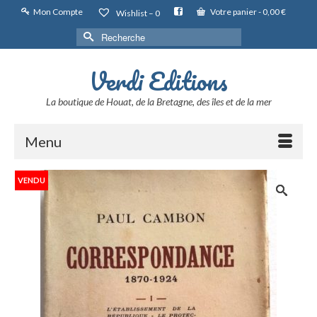
Mon Compte
Votre panier
-
0,00
€
Wishlist –
0
Rechercher :
Verdi Editions
La boutique de Houat, de la Bretagne, des îles et de la mer
Menu
VENDU