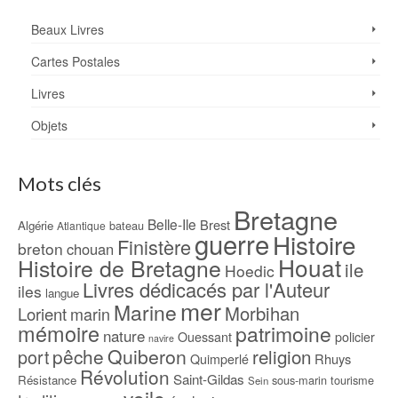
Beaux Livres
Cartes Postales
Livres
Objets
Mots clés
Bretagne
Belle-Ile
Brest
Algérie
bateau
Atlantique
guerre
Histoire
Finistère
breton
chouan
Houat
Histoire de Bretagne
ile
Hoedic
Livres dédicacés par l'Auteur
iles
langue
mer
Marine
Morbihan
Lorient
marin
mémoire
patrimoine
nature
Ouessant
policier
navire
pêche
Quiberon
religion
port
Rhuys
Quimperlé
Révolution
Saint-Gildas
Résistance
sous-marin
tourisme
Sein