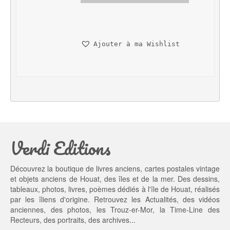
i
i
x 
x 
i
a
n
c
Ajouter à ma Wishlist
i
t
t
u
i
e
a
l 
l 
e
é
s
t
t : 
a
2
Verdi Editions
i
0,
t : 
0
2
0 €.
Découvrez la boutique de livres anciens, cartes postales vintage
5,
et objets anciens de Houat, des îles et de la mer. Des dessins,
0
tableaux, photos, livres, poèmes dédiés à l'île de Houat, réalisés
0 €.
par les îliens d'origine. Retrouvez les
Actualités
, des
vidéos
anciennes
, des
photos
, les
Trouz-er-Mor
, la
Time-Line des
Recteurs
, des portraits, des archives...