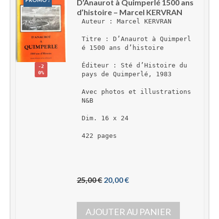
D’Anaurot à Quimperlé 1500 ans 
d’histoire – Marcel KERVRAN
Auteur : Marcel KERVRAN
Titre : D’Anaurot à Quimperl
é 1500 ans d’histoire
Éditeur : Sté d’Histoire du 
-2
0%
pays de Quimperlé, 1983
Avec photos et illustrations 
N&B
Dim. 16 x 24
422 pages 
L
L
25,00 
€
20,00 
€
e 
e 
p
p
AJOUTER AU PANIER
r
r