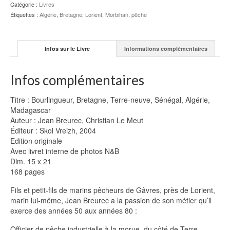
Christian
Catégorie :
Livres
LE
Étiquettes :
Algérie
,
Bretagne
,
Lorient
,
Morbihan
,
pêche
MEUT
Infos sur le Livre
Informations complémentaires
Infos complémentaires
Titre : Bourlingueur, Bretagne, Terre-neuve, Sénégal, Algérie,
Madagascar
Auteur : Jean Breurec, Christian Le Meut
Éditeur : Skol Vreizh, 2004
Edition originale
Avec livret interne de photos N&B
Dim. 15 x 21
168 pages
Fils et petit-fils de marins pêcheurs de Gâvres, près de Lorient,
marin lui-même, Jean Breurec a la passion de son métier qu’il
exerce des années 50 aux années 80 :
Officier de pêche industrielle à la morue, du côté de Terre-