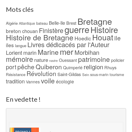
Mots clés
Bretagne
Belle-Ile
Brest
Algérie
bateau
Atlantique
guerre
Histoire
Finistère
breton
chouan
Houat
Histoire de Bretagne
ile
Hoedic
Livres dédicacés par l'Auteur
iles
langue
mer
Marine
Morbihan
Lorient
marin
mémoire
patrimoine
nature
Ouessant
policier
navire
pêche
Quiberon
religion
port
Rhuys
Quimperlé
Révolution
Saint-Gildas
Résistance
sous-marin
tourisme
Sein
voile
tradition
écologie
Vannes
En vedette !
PROMO !