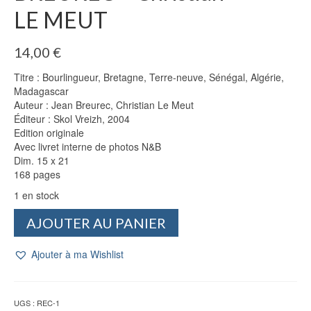
LE MEUT
14,00
€
Titre : Bourlingueur, Bretagne, Terre-neuve, Sénégal, Algérie,
Madagascar
Auteur : Jean Breurec, Christian Le Meut
Éditeur : Skol Vreizh, 2004
Edition originale
Avec livret interne de photos N&B
Dim. 15 x 21
168 pages
1 en stock
quantité
AJOUTER AU PANIER
de
Bourlingueur
Ajouter à ma Wishlist
-
Jean
BREUREC
-
UGS :
REC-1