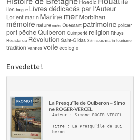
Houat
Histoire de Bretagne
ile
Hoedic
Livres dédicacés par l'Auteur
iles
langue
mer
Marine
Morbihan
Lorient
marin
mémoire
patrimoine
nature
Ouessant
policier
navire
pêche
Quiberon
religion
port
Rhuys
Quimperlé
Révolution
Saint-Gildas
Résistance
sous-marin
tourisme
Sein
voile
tradition
écologie
Vannes
En vedette !
PROMO !
La Presqu’île de Quiberon – Simo
ne ROGER-VERCEL
Auteur : Simone ROGER-VERCEL
Titre : La Presqu’île de Qui
beron