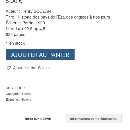
5,00
€
Auteur : Henry BOGDAN
Titre : Histoire des pays de l’Est, des origines à nos jours
Éditeur : Perrin, 1990
Dim. 14 x 22,5 ep.4,5
622 pages
1 en stock
quantité
AJOUTER AU PANIER
de
Histoire
Ajouter à ma Wishlist
des
pays
de
l'Est
UGS :
BOG-1
-
Catégorie :
Livres
Henry
Étiquette :
Histoire
BOGDAN
Infos sur le Livre
Informations complémentaires