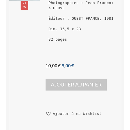
Photographies : Jean Françoi
-1
0%
s HERVÉ
Éditeur : OUEST FRANCE, 1981
Dim. 16,5 x 23
32 pages
L
L
10,00 
€
9,00 
€
e 
e 
p
p
AJOUTER AU PANIER
r
r
i
i
x 
x 
i
a
n
c
Ajouter à ma Wishlist
i
t
t
u
i
e