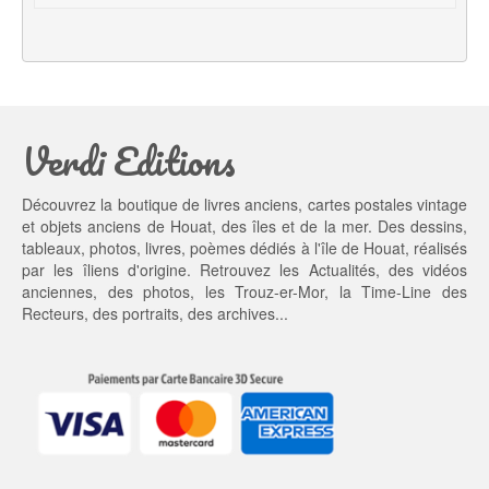
a
l 
l 
e
é
s
t
t : 
a
9,
Verdi Editions
i
0
t : 
0 €.
1
Découvrez la boutique de livres anciens, cartes postales vintage
0,
et objets anciens de Houat, des îles et de la mer. Des dessins,
0
tableaux, photos, livres, poèmes dédiés à l'île de Houat, réalisés
0 €.
par les îliens d'origine. Retrouvez les
Actualités
, des
vidéos
anciennes
, des
photos
, les
Trouz-er-Mor
, la
Time-Line des
Recteurs
, des portraits, des archives...