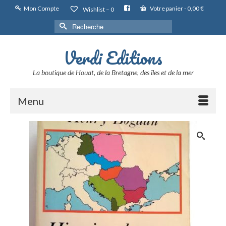
Mon Compte
Votre panier
-
0,00
€
Wishlist –
0
Rechercher :
Verdi Editions
La boutique de Houat, de la Bretagne, des îles et de la mer
Menu