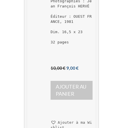
Photographies : Je
an François HERVÉ
Éditeur : OUEST FR
ANCE, 1981
Dim. 16,5 x 23
32 pages
L
L
10,00 
€
9,00 
€
e 
e 
p
p
AJOUTER AU 
r
r
i
i
PANIER
x 
x 
i
a
n
c
i
t
Ajouter à ma Wi
t
u
shlist