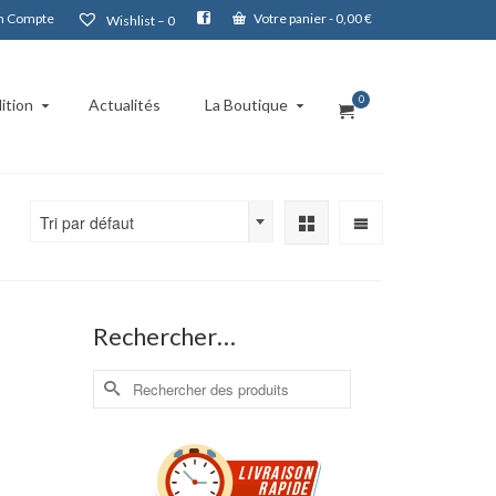
 Compte
Votre panier
-
0,00
€
Wishlist –
0
0
ition
Actualités
La Boutique
Tri par défaut
Rechercher…
Rechercher :