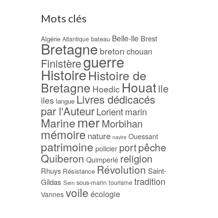
Mots clés
Belle-Ile
Brest
Algérie
bateau
Atlantique
Bretagne
breton
chouan
guerre
Finistère
Histoire
Histoire de
Houat
Bretagne
ile
Hoedic
Livres dédicacés
iles
langue
par l'Auteur
Lorient
marin
mer
Marine
Morbihan
mémoire
nature
Ouessant
navire
patrimoine
pêche
port
policier
Quiberon
religion
Quimperlé
Révolution
Rhuys
Saint-
Résistance
tradition
Gildas
sous-marin
tourisme
Sein
voile
écologie
Vannes