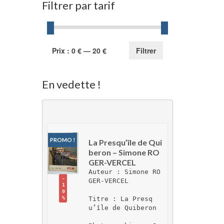
Filtrer par tarif
Prix
Prix
Prix :
0 €
—
20 €
Filtrer
min
max
En vedette !
PROMO !
La Presqu’île de Qui
beron – Simone RO
GER-VERCEL
Auteur : Simone RO
-
GER-VERCEL
1
0
Titre : La Presq
%
u’île de Quiberon