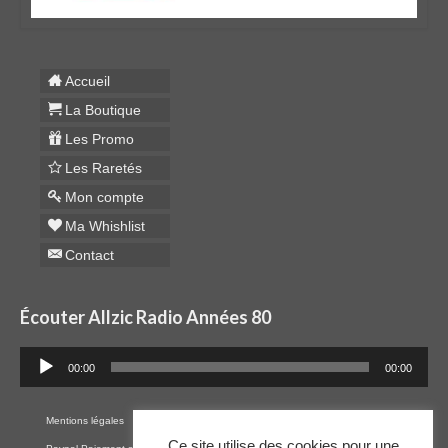
Accueil
La Boutique
Les Promo
Les Raretés
Mon compte
Ma Whishlist
Contact
Écouter Allzic Radio Années 80
Lecteur
00:00
00:00
audio
Mentions légales
Cookies
RGPD
Plan du site
CGV
Ce site utilise des cookies pour une