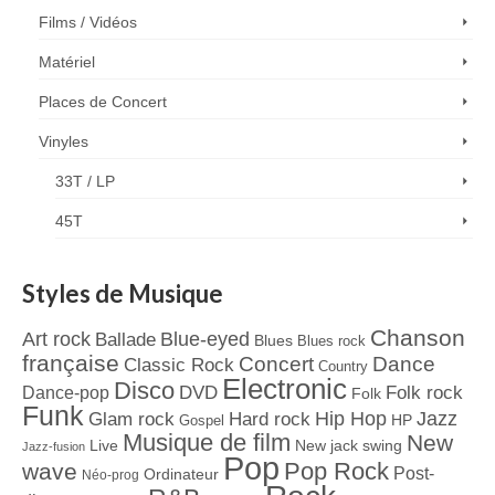
Films / Vidéos
Matériel
Places de Concert
Vinyles
33T / LP
45T
Styles de Musique
Chanson
Art rock
Blue-eyed
Ballade
Blues
Blues rock
française
Concert
Dance
Classic Rock
Country
Electronic
Disco
Dance-pop
DVD
Folk rock
Folk
Funk
Jazz
Hard rock
Hip Hop
Glam rock
Gospel
HP
Musique de film
New
Live
New jack swing
Jazz-fusion
Pop
Pop Rock
wave
Post-
Ordinateur
Néo-prog