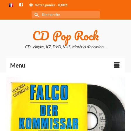
Votre panier
-
0,00
€
Rechercher :
CD Pop Rock
CD, Vinyles, K7, DVD, VHS, Matériel d'occasion...
Menu