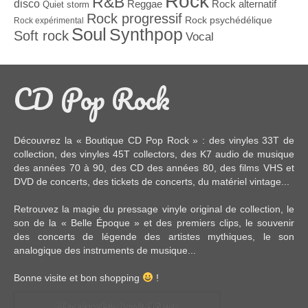
Rock
R&B
disco
Reggae
Rock alternatif
Quiet storm
Rock progressif
Rock psychédélique
Rock expérimental
Soul
Synthpop
Soft rock
Vocal
CD Pop Rock
Découvrez la « Boutique CD Pop Rock » : des
vinyles 33T
de
collection, des
vinyles 45T
collectors, des
K7 audio
de musique
des années 70 à 90,
des CD
des années 80, des
films VHS et
DVD
de concerts, des
tickets de concerts
, du
matériel vintage
...
Retrouvez la magie du pressage vinyle original de collection, le
son de la « Belle Époque » et des premiers clips, le souvenir
des concerts de légende des artistes mythiques, le son
analogique des instruments de musique...
Bonne visite et bon shopping
!