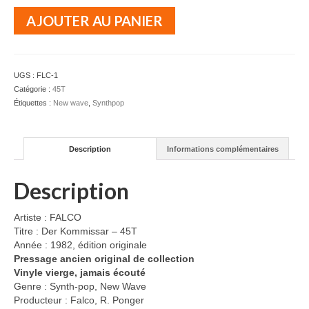
quantité
AJOUTER AU PANIER
de
FALCO
-
Der
UGS :
FLC-1
Kommissar
Catégorie :
45T
-
Étiquettes :
New wave
,
Synthpop
45T
Description
Informations complémentaires
Description
Artiste : FALCO
Titre : Der Kommissar – 45T
Année : 1982, édition originale
Pressage ancien original de collection
Vinyle vierge, jamais écouté
Genre : Synth-pop, New Wave
Producteur : Falco, R. Ponger