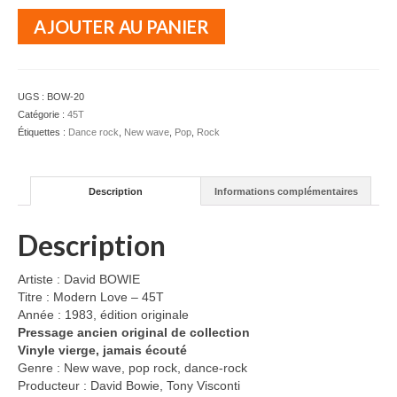
quantité
AJOUTER AU PANIER
de
David
BOWIE
-
UGS :
BOW-20
Modern
Catégorie :
45T
Love
Étiquettes :
Dance rock
,
New wave
,
Pop
,
Rock
-
45T
Description
Informations complémentaires
Description
Artiste : David BOWIE
Titre : Modern Love – 45T
Année : 1983, édition originale
Pressage ancien original de collection
Vinyle vierge, jamais écouté
Genre : New wave, pop rock, dance-rock
Producteur : David Bowie, Tony Visconti