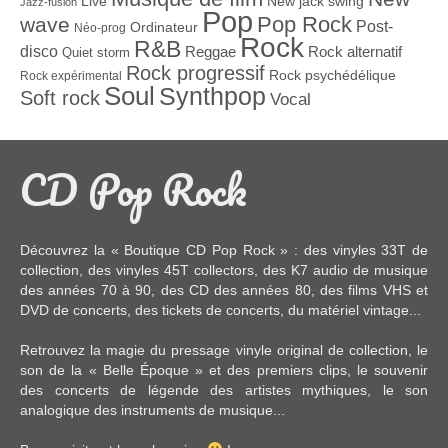
Live
New jack swing
Jazz-fusion
Pop
Pop Rock
wave
Post-
Ordinateur
Néo-prog
Rock
R&B
disco
Reggae
Rock alternatif
Quiet storm
Rock progressif
Rock psychédélique
Rock expérimental
Soul
Synthpop
Soft rock
Vocal
CD Pop Rock
Découvrez la « Boutique CD Pop Rock » : des
vinyles 33T
de
collection, des
vinyles 45T
collectors, des
K7 audio
de musique
des années 70 à 90,
des CD
des années 80, des
films VHS et
DVD
de concerts, des
tickets de concerts
, du
matériel vintage
...
Retrouvez la magie du pressage vinyle original de collection, le
son de la « Belle Époque » et des premiers clips, le souvenir
des concerts de légende des artistes mythiques, le son
analogique des instruments de musique...