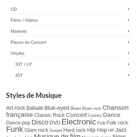
CD
Films / Vidéos
Matériel
Places de Concert
Vinyles
33T / LP
45T
Styles de Musique
Chanson
Art rock
Blue-eyed
Ballade
Blues
Blues rock
française
Concert
Dance
Classic Rock
Country
Electronic
Disco
Dance-pop
DVD
Folk rock
Folk
Funk
Jazz
Hard rock
Hip Hop
Glam rock
Gospel
HP
Musique de film
New