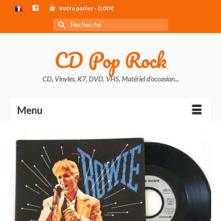
Votre panier
-
0,00
€
Rechercher :
CD Pop Rock
CD, Vinyles, K7, DVD, VHS, Matériel d'occasion...
Menu