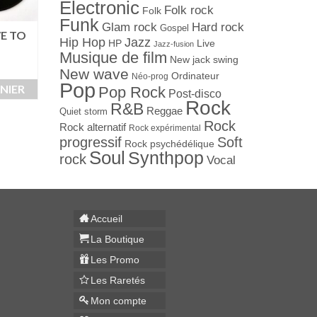
Electronic
Folk rock
Folk
Funk
Hard rock
Glam rock
Gospel
E TO
SPANDAU BALLET –
ALISON MOYET – 
Jazz
Hip Hop
Live
HP
Jazz-fusion
THROUGH THE
– K7
Musique de film
New jack swing
BARRICADES – K7
10,00
€
New wave
Ordinateur
Néo-prog
10,00
€
Pop
NIER
AJOUTER AU PAN
Pop Rock
Post-disco
AJOUTER AU PANIER
Rock
R&B
Reggae
Quiet storm
Rock
Rock alternatif
Rock expérimental
progressif
Soft
Rock psychédélique
Soul
Synthpop
rock
Vocal
Accueil
La Boutique
Les Promo
Les Raretés
Mon compte