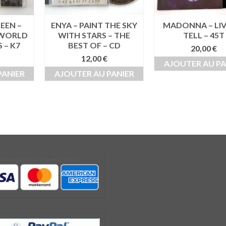
EEN –
ENYA – PAINT THE SKY
MADONNA – LIV
 WORLD
WITH STARS – THE
TELL – 45T
S – K7
BEST OF – CD
20,00
€
12,00
€
AJOUTER AU PA
PANIER
AJOUTER AU PANIER