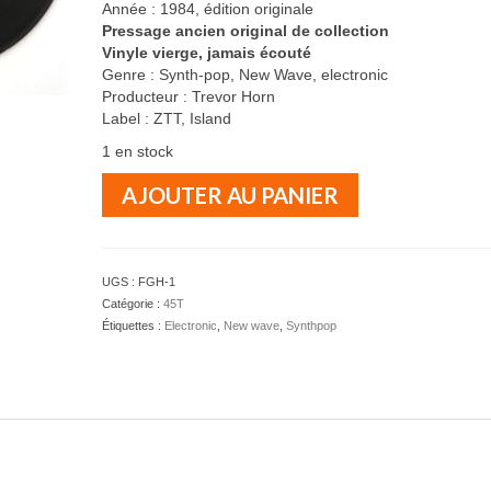
Année : 1984, édition originale
Pressage ancien original de collection
Vinyle vierge, jamais écouté
Genre : Synth-pop, New Wave, electronic
Producteur : Trevor Horn
Label : ZTT, Island
1 en stock
quantité
AJOUTER AU PANIER
de
FRANKIE
GOES
TO
UGS :
FGH-1
HOLLYWOOD
Catégorie :
45T
-
Étiquettes :
Electronic
,
New wave
,
Synthpop
Two
Tribes
-
45T