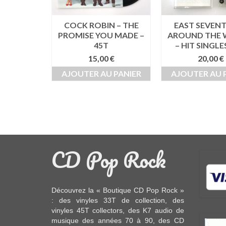
ACKSON –
COCK ROBIN – THE
EAST SEVENT
WEETEST
PROMISE YOU MADE –
AROUND THE
T
45T
– HIT SINGLE
0
€
15,00
€
20,00
€
 PANIER
AJOUTER AU PANIER
AJOUTER AU 
CD Pop Rock
Découvrez la « Boutique CD Pop Rock »
: des
vinyles 33T
de collection, des
vinyles 45T
collectors, des
K7 audio
de
musique des années 70 à 90,
des CD