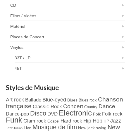
CD
Films / Vidéos
Matériel
Places de Concert
Vinyles
33T / LP
45T
Styles de Musique
Chanson
Art rock
Blue-eyed
Ballade
Blues
Blues rock
française
Concert
Dance
Classic Rock
Country
Electronic
Disco
Dance-pop
DVD
Folk rock
Folk
Funk
Jazz
Hard rock
Hip Hop
Glam rock
Gospel
HP
Musique de film
New
Live
New jack swing
Jazz-fusion