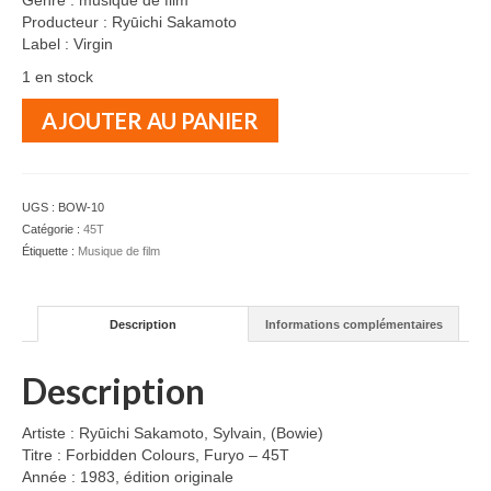
Genre : musique de film
Producteur : Ryūichi Sakamoto
Label : Virgin
1 en stock
quantité
AJOUTER AU PANIER
de
Ryūichi
Sakamoto,
Sylvain,
UGS :
BOW-10
(Bowie)
Catégorie :
45T
-
Étiquette :
Musique de film
Forbidden
Colours
-
Description
Informations complémentaires
Furyo
-
45T
Description
Artiste : Ryūichi Sakamoto, Sylvain, (Bowie)
Titre : Forbidden Colours, Furyo – 45T
Année : 1983, édition originale