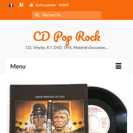
Votre panier
-
0,00
€
Rechercher :
CD Pop Rock
CD, Vinyles, K7, DVD, VHS, Matériel d'occasion...
Menu