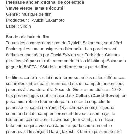
Pressage ancien original de collection
Vinyle vierge, jamais écouté
Genre : musique de film
Producteur : Ryūichi Sakamoto
Label : Virgin
Bande originale du film
Toutes les compositions sont de Ryūichi Sakamoto, sauf 23rd
Psalm qui est une musique traditionnelle. Les paroles sont
écrites et chantées par David Sylvian sur Forbidden Colours
(titre inspiré par celui d’un roman de Yukio Mishima). Sakamoto
gagne le BAFTA 1984 de la meilleure musique de film.
Le film raconte les relations interpersonnelles et les différences
culturelles entre quatre hommes dans un camp de prisonniers
japonais à Java durant la Seconde Guerre mondiale en 1942.
Les personnages sont le major Jack Celliers (
David Bowie
), un
prisonnier rebelle tourmenté par un secret coupable de
jeunesse, le capitaine Yonoi (Ryūichi Sakamoto), le jeune
commandant du camp entièrement dévoué à son pays, le
lieutenant colonel John Lawrence (Tom Conti), un officier
britannique qui a vécu au Japon et parle couramment le
japonais, et le sergent Hara (Takeshi Kitano), qui semble être