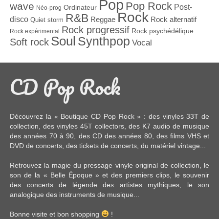
Pop
Pop Rock
wave
Post-
Ordinateur
Néo-prog
Rock
R&B
disco
Reggae
Rock alternatif
Quiet storm
Rock progressif
Rock psychédélique
Rock expérimental
Soul
Synthpop
Soft rock
Vocal
CD Pop Rock
Découvrez la « Boutique CD Pop Rock » : des
vinyles 33T
de
collection, des
vinyles 45T
collectors, des
K7 audio
de musique
des années 70 à 90,
des CD
des années 80, des
films VHS et
DVD
de concerts, des
tickets de concerts
, du
matériel vintage
...
Retrouvez la magie du pressage vinyle original de collection, le
son de la « Belle Époque » et des premiers clips, le souvenir
des concerts de légende des artistes mythiques, le son
analogique des instruments de musique...
Bonne visite et bon shopping
!