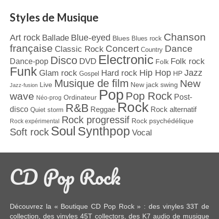
Styles de Musique
Chanson
Art rock
Blue-eyed
Ballade
Blues
Blues rock
française
Concert
Dance
Classic Rock
Country
Electronic
Disco
Dance-pop
DVD
Folk rock
Folk
Funk
Jazz
Hard rock
Hip Hop
Glam rock
Gospel
HP
Musique de film
New
Live
New jack swing
Jazz-fusion
Pop
Pop Rock
wave
Post-
Ordinateur
Néo-prog
Rock
R&B
disco
Reggae
Rock alternatif
Quiet storm
Rock progressif
Rock psychédélique
Rock expérimental
Soul
Synthpop
Soft rock
Vocal
CD Pop Rock
Découvrez la « Boutique CD Pop Rock » : des
vinyles 33T
de
collection, des
vinyles 45T
collectors, des
K7 audio
de musique