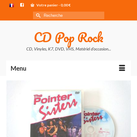
Votre panier
-
0,00
€
Rechercher :
CD Pop Rock
CD, Vinyles, K7, DVD, VHS, Matériel d'occasion...
Menu