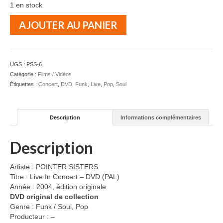
1 en stock
quantité
AJOUTER AU PANIER
de
POINTER
SISTERS
-
UGS :
PSS-6
Live
Catégorie :
Films / Vidéos
In
Étiquettes :
Concert
,
DVD
,
Funk
,
Live
,
Pop
,
Soul
Concert
-
DVD
Description
Informations complémentaires
Description
Artiste : POINTER SISTERS
Titre : Live In Concert – DVD (PAL)
Année : 2004, édition originale
DVD original de collection
Genre : Funk / Soul, Pop
Producteur : –