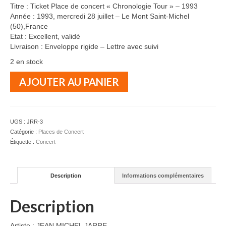
Titre : Ticket Place de concert « Chronologie Tour » – 1993
Année : 1993, mercredi 28 juillet – Le Mont Saint-Michel
(50),France
Etat : Excellent, validé
Livraison : Enveloppe rigide – Lettre avec suivi
2 en stock
quantité
AJOUTER AU PANIER
de
JEAN
MICHEL
JARRE
UGS :
JRR-3
-
Catégorie :
Places de Concert
Ticket
Étiquette :
Concert
de
concert
"Chronologie
Description
Informations complémentaires
Tour"
-
1993
Description
Artiste : JEAN MICHEL JARRE