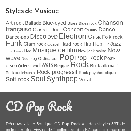
Styles de Musique
Chanson
Art rock
Blue-eyed
Ballade
Blues
Blues rock
française
Concert
Dance
Classic Rock
Country
Electronic
Disco
Dance-pop
DVD
Folk rock
Folk
Funk
Jazz
Hard rock
Hip Hop
Glam rock
Gospel
HP
Musique de film
New
Live
New jack swing
Jazz-fusion
Pop
Pop Rock
wave
Post-
Ordinateur
Néo-prog
Rock
R&B
disco
Reggae
Rock alternatif
Quiet storm
Rock progressif
Rock psychédélique
Rock expérimental
Soul
Synthpop
Soft rock
Vocal
CD Pop Rock
Découvrez la « Boutique CD Pop Rock » : des
vinyles 33T
de
collection, des
vinyles 45T
collectors, des
K7 audio
de musique