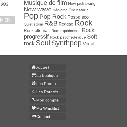
Musique de film
983
« BREAK EVERY RULE
« GOSPEL » – LOR
New jack swing
New wave
WORLD TOUR » – 1987
1999
Ordinateur
Néo-prog
Pop
Pop Rock
50,00
€
25,00
€
Post-disco
NIER
Rock
R&B
Reggae
Quiet storm
AJOUTER AU PANIER
AJOUTER AU PAN
Rock
Rock alternatif
Rock expérimental
progressif
Soft
Rock psychédélique
Soul
Synthpop
rock
Vocal
Accueil
La Boutique
Les Promo
Les Raretés
Mon compte
Ma Whishlist
Contact