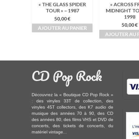
TOUR » –
« THE GLASS SPIDER
« ACROSS 
7
TOUR » – 1987
MIDNIGHT TO
1998
0
€
50,00
€
50,00
€
 PANIER
AJOUTER AU PANIER
AJOUTER AU 
CD Pop Rock
Découvrez la « Boutique CD Pop Rock »
: des
vinyles 33T
de collection, des
vinyles 45T
collectors, des
K7 audio
de
musique des années 70 à 90,
des CD
des années 80, des
films VHS et DVD
de
concerts, des
tickets de concerts
, du
matériel vintage
...