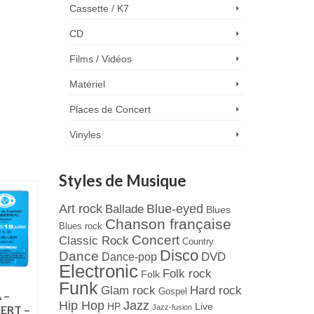
Cassette / K7
CD
Films / Vidéos
Matériel
Places de Concert
Vinyles
Styles de Musique
Art rock
Blue-eyed
Ballade
Blues
Chanson française
Blues rock
Concert
Classic Rock
Country
Disco
Dance
Dance-pop
DVD
Electronic
Folk rock
Folk
Funk
Hard rock
Glam rock
Gospel
 –
TINA TURNER –
HEARTS OF SOUL
Jazz
Hip Hop
Live
HP
Jazz-fusion
ERT –
TICKET DE CONCERT
TICKET DE CONC