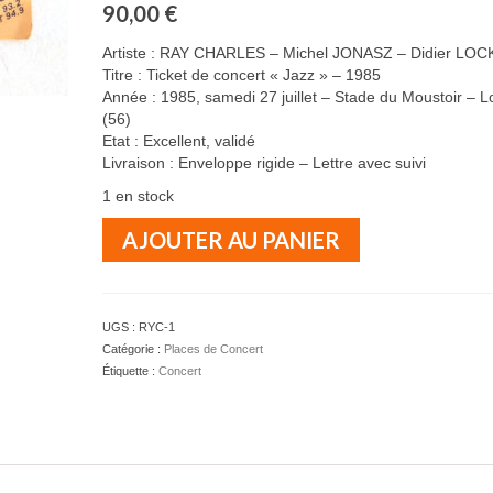
90,00
€
Artiste : RAY CHARLES – Michel JONASZ – Didier L
Titre : Ticket de concert « Jazz » – 1985
Année : 1985, samedi 27 juillet – Stade du Moustoir – L
(56)
Etat : Excellent, validé
Livraison : Enveloppe rigide – Lettre avec suivi
1 en stock
quantité
AJOUTER AU PANIER
de
RAY
CHARLES
-
UGS :
RYC-1
JONASZ
Catégorie :
Places de Concert
-
Étiquette :
Concert
LOCKWOOD
-
Ticket
de
concert
"Jazz"