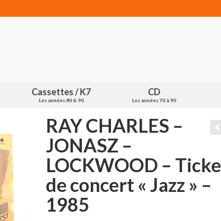
Cassettes / K7
CD
Les années 80 & 90
Les années 70 à 90
RAY CHARLES –
JONASZ –
LOCKWOOD – Ticke
de concert « Jazz » –
1985