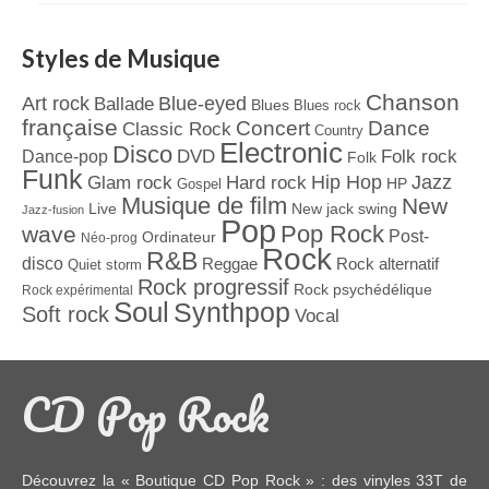
Styles de Musique
Chanson
Art rock
Blue-eyed
Ballade
Blues
Blues rock
française
Concert
Dance
Classic Rock
Country
Electronic
Disco
Dance-pop
DVD
Folk rock
Folk
Funk
Jazz
Hard rock
Hip Hop
Glam rock
Gospel
HP
Musique de film
New
Live
New jack swing
Jazz-fusion
Pop
Pop Rock
wave
Post-
Ordinateur
Néo-prog
Rock
R&B
disco
Reggae
Rock alternatif
Quiet storm
Rock progressif
Rock psychédélique
Rock expérimental
Soul
Synthpop
Soft rock
Vocal
CD Pop Rock
Découvrez la « Boutique CD Pop Rock » : des
vinyles 33T
de