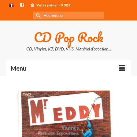
Votre panier
-
0,00
€
Rechercher :
CD Pop Rock
CD, Vinyles, K7, DVD, VHS, Matériel d'occasion...
Menu