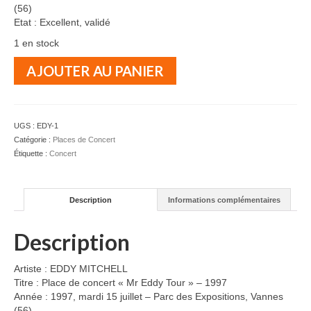
(56)
Etat : Excellent, validé
1 en stock
quantité
AJOUTER AU PANIER
de
EDDY
MITCHELL
-
UGS :
EDY-1
Place
Catégorie :
Places de Concert
de
Étiquette :
Concert
concert
"Mr
Eddy
Description
Informations complémentaires
Tour"
-
1997
Description
Artiste : EDDY MITCHELL
Titre : Place de concert « Mr Eddy Tour » – 1997
Année : 1997, mardi 15 juillet – Parc des Expositions, Vannes
(56)