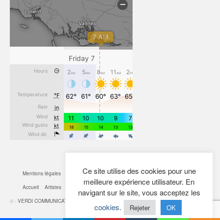
Ce site utilise des cookies pour une
Mentions légales
CGV
Cookies
Confidentialité
Plan du site
Contact
meilleure expérience utilisateur. En
Accueil
Artistes
Actualités
Boutique
Mon Compte
navigant sur le site, vous acceptez les
© -
VERDI COMMUNICATION
- 2026
cookies
.
Rejeter
OK