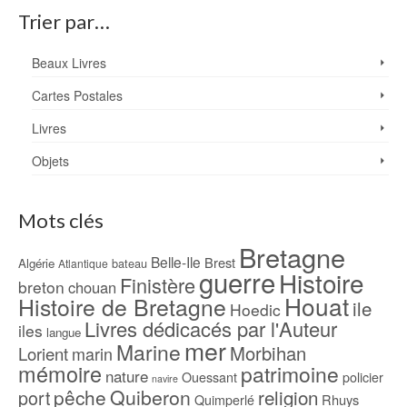
Trier par…
Beaux Livres
Cartes Postales
Livres
Objets
Mots clés
Bretagne
Belle-Ile
Brest
Algérie
bateau
Atlantique
guerre
Histoire
Finistère
breton
chouan
Houat
Histoire de Bretagne
ile
Hoedic
Livres dédicacés par l'Auteur
iles
langue
mer
Marine
Morbihan
Lorient
marin
mémoire
patrimoine
nature
Ouessant
policier
navire
pêche
Quiberon
religion
port
Rhuys
Quimperlé