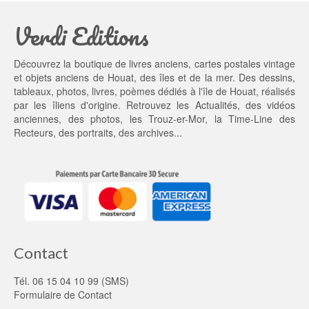
a
2
Verdi Editions
i
0,
t : 
0
2
0 €.
Découvrez la boutique de livres anciens, cartes postales vintage
5,
et objets anciens de Houat, des îles et de la mer. Des dessins,
0
tableaux, photos, livres, poèmes dédiés à l'île de Houat, réalisés
0 €.
par les îliens d'origine. Retrouvez les
Actualités
, des
vidéos
anciennes
, des
photos
, les
Trouz-er-Mor
, la
Time-Line des
Recteurs
, des portraits, des archives...
Contact
Tél. 06 15 04 10 99 (SMS)
Formulaire de Contact