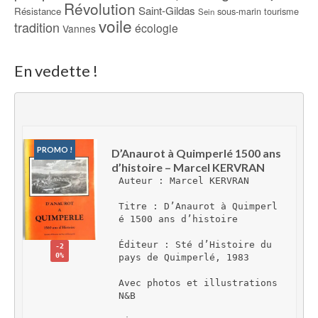
Révolution
Saint-Gildas
Résistance
sous-marin
tourisme
Sein
voile
tradition
écologie
Vannes
En vedette !
PROMO !
D’Anaurot à Quimperlé 1500 ans 
d’histoire – Marcel KERVRAN
Auteur : Marcel KERVRAN
Titre : D’Anaurot à Quimperl
é 1500 ans d’histoire
Éditeur : Sté d’Histoire du 
-2
0%
pays de Quimperlé, 1983
Avec photos et illustrations 
N&B