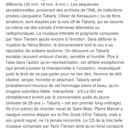
différents (35 mm, 18 mm, 8 mm.). Les séquences
sensationnelles, provenant des archives de l’INA, de collections
privées (Jacqueline Tabarly, Olivier de Kersauson.) ou de films
amateurs, sont étayées par la voix off de Tabarly, qui se raconte
lui-même via des extraits d’interviews télévisées ou
radiophoniques. La musique intimiste et poignante composée
par Yann Tiersen ajoute encore à l’émotion. Sans déflorer le
mystère du héros Breton, le documentaire tord le cou à sa
réputation de solitaire taciturne. On découvre un Tabarly
sociable (souvent entouré d’amis), sensible et humble. Plus à
l’aise dans l’action qu’en représentation, cet athlète exceptionnel
(qui aimait pousser la chansonnette à l’occasion), revendiquait
juste le droit de ne pas parler pour ne rien dire. Homme de défi
obstiné, simple, honnête et attachant, Tabarly serait
probablement heureux de cet hommage sobre et beau, qu’on
imagine volontiers fidèle. Interactivité : 3/5 Le film est
véritablement enrichi par le commentaire audio du jeune
cinéaste de 28 ans (« Tabarly » est son premier long-métrage),
fils d’un patron de chantier naval de Saint-Malo. Pierre Marcel a
navigué comme skipper sur le Pen Duick d’Eric Tabarly, mais à
son grand regret, ne l’a jamais rencontré. Le CD de la très belle
musique composée par Yann Tiersen ainsi qu’un livret consacré