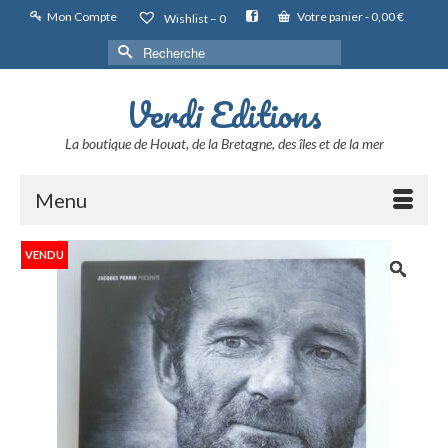
Mon Compte
Votre panier
-
0,00
€
Wishlist –
0
Rechercher :
Verdi Editions
La boutique de Houat, de la Bretagne, des îles et de la mer
Menu
VENDU