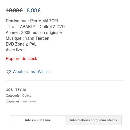
Le
Le
10,00
€
8,00
€
prix
prix
Réalisateur : Pierre MARCEL
initial
actuel
Titre : TABARLY – Coffret 2 DVD
était :
est :
Année : 2008, édition originale
10,00 €.
8,00 €.
Musique : Yann Tiercen
DVD Zone 2 PAL
Avec livret
Rupture de stock
Ajouter à ma Wishlist
UGS :
TBY-10
Catégorie :
Objets
Étiquettes :
mer
,
voile
Infos sur le Livre
Informations complémentaires