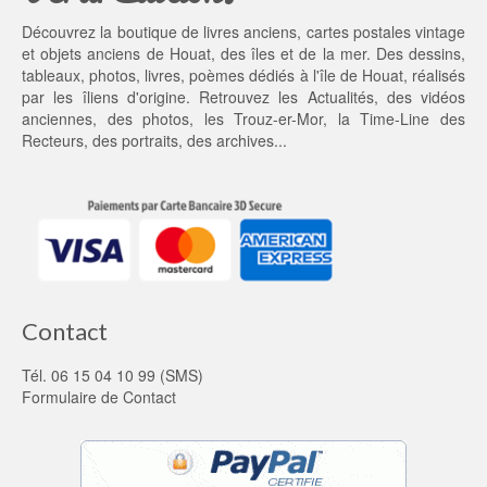
5
0 €.
Découvrez la boutique de livres anciens, cartes postales vintage
5,
et objets anciens de Houat, des îles et de la mer. Des dessins,
0
tableaux, photos, livres, poèmes dédiés à l'île de Houat, réalisés
0 €.
par les îliens d'origine. Retrouvez les
Actualités
, des
vidéos
anciennes
, des
photos
, les
Trouz-er-Mor
, la
Time-Line des
Recteurs
, des portraits, des archives...
Contact
Tél. 06 15 04 10 99 (SMS)
Formulaire de Contact