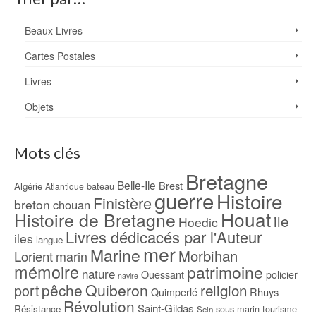
Beaux Livres
Cartes Postales
Livres
Objets
Mots clés
Bretagne
Belle-Ile
Brest
Algérie
bateau
Atlantique
guerre
Histoire
Finistère
breton
chouan
Houat
Histoire de Bretagne
ile
Hoedic
Livres dédicacés par l'Auteur
iles
langue
mer
Marine
Morbihan
Lorient
marin
mémoire
patrimoine
nature
Ouessant
policier
navire
pêche
Quiberon
religion
port
Rhuys
Quimperlé
Révolution
Saint-Gildas
Résistance
sous-marin
tourisme
Sein