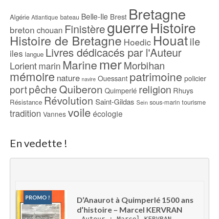
Bretagne
Belle-Ile
Brest
Algérie
bateau
Atlantique
guerre
Histoire
Finistère
breton
chouan
Houat
Histoire de Bretagne
ile
Hoedic
Livres dédicacés par l'Auteur
iles
langue
mer
Marine
Morbihan
Lorient
marin
mémoire
patrimoine
nature
Ouessant
policier
navire
pêche
Quiberon
religion
port
Rhuys
Quimperlé
Révolution
Saint-Gildas
Résistance
sous-marin
tourisme
Sein
voile
tradition
écologie
Vannes
En vedette !
PROMO !
D’Anaurot à Quimperlé 1500 ans 
d’histoire – Marcel KERVRAN
Auteur : Marcel KERVRAN