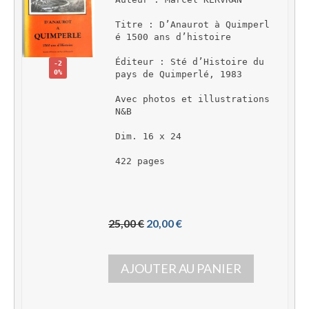
Titre : D’Anaurot à Quimperl
é 1500 ans d’histoire
Éditeur : Sté d’Histoire du 
-2
0%
pays de Quimperlé, 1983
Avec photos et illustrations 
N&B
Dim. 16 x 24
422 pages 
L
L
25,00 
€
20,00 
€
e 
e 
p
p
AJOUTER AU PANIER
r
r
i
i
x 
x 