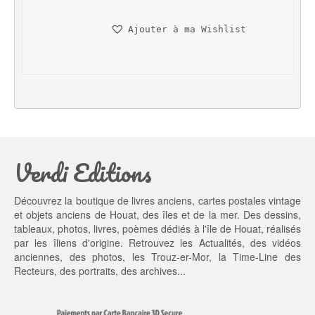
i
a
n
c
Ajouter à ma Wishlist
i
t
t
u
i
e
a
l 
l 
e
é
s
t
t : 
a
2
Verdi Editions
i
0,
t : 
0
2
0 €.
Découvrez la boutique de livres anciens, cartes postales vintage
5,
et objets anciens de Houat, des îles et de la mer. Des dessins,
0
tableaux, photos, livres, poèmes dédiés à l'île de Houat, réalisés
0 €.
par les îliens d'origine. Retrouvez les
Actualités
, des
vidéos
anciennes
, des
photos
, les
Trouz-er-Mor
, la
Time-Line des
Recteurs
, des portraits, des archives...