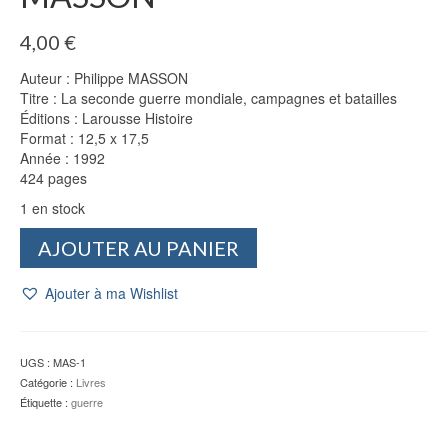
4,00
€
Auteur : Philippe MASSON
Titre : La seconde guerre mondiale, campagnes et batailles
Éditions : Larousse Histoire
Format : 12,5 x 17,5
Année : 1992
424 pages
1 en stock
quantité
AJOUTER AU PANIER
de
La
Ajouter à ma Wishlist
seconde
guerre
mondiale
-
UGS :
MAS-1
Philippe
Catégorie :
Livres
MASSON
Étiquette :
guerre