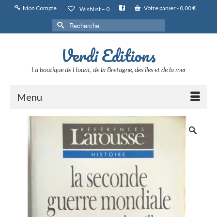
Mon Compte
Votre panier
-
0,00
€
Wishlist –
0
Rechercher :
Verdi Editions
La boutique de Houat, de la Bretagne, des îles et de la mer
Menu