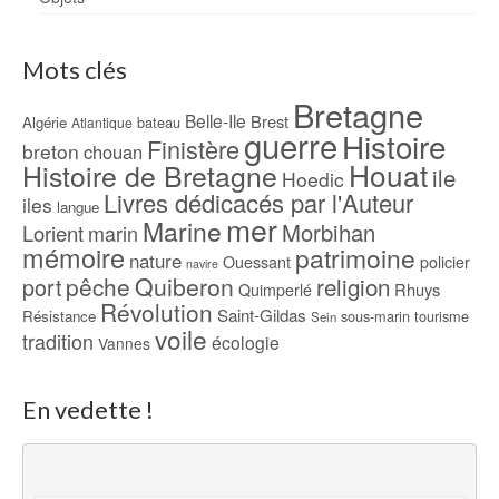
Mots clés
Bretagne
Belle-Ile
Brest
Algérie
bateau
Atlantique
guerre
Histoire
Finistère
breton
chouan
Houat
Histoire de Bretagne
ile
Hoedic
Livres dédicacés par l'Auteur
iles
langue
mer
Marine
Morbihan
Lorient
marin
mémoire
patrimoine
nature
Ouessant
policier
navire
pêche
Quiberon
religion
port
Rhuys
Quimperlé
Révolution
Saint-Gildas
Résistance
sous-marin
tourisme
Sein
voile
tradition
écologie
Vannes
En vedette !