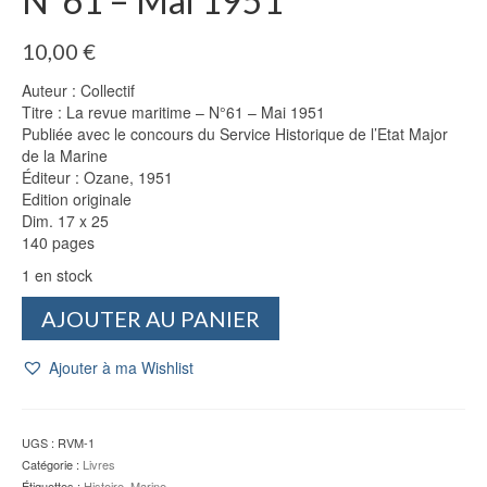
N°61 – Mai 1951
10,00
€
Auteur : Collectif
Titre : La revue maritime – N°61 – Mai 1951
Publiée avec le concours du Service Historique de l’Etat Major
de la Marine
Éditeur : Ozane, 1951
Edition originale
Dim. 17 x 25
140 pages
1 en stock
quantité
AJOUTER AU PANIER
de
La
Ajouter à ma Wishlist
revue
maritime
-
N°61
UGS :
RVM-1
-
Catégorie :
Livres
Mai
Étiquettes :
Histoire
,
Marine