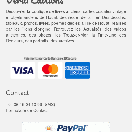
t : 
0
2
0 €.
Découvrez la boutique de livres anciens, cartes postales vintage
0,
et objets anciens de Houat, des îles et de la mer. Des dessins,
0
tableaux, photos, livres, poèmes dédiés à l'île de Houat, réalisés
0 €.
par les îliens d'origine. Retrouvez les
Actualités
, des
vidéos
anciennes
, des
photos
, les
Trouz-er-Mor
, la
Time-Line des
Recteurs
, des portraits, des archives...
Contact
Tél. 06 15 04 10 99 (SMS)
Formulaire de Contact