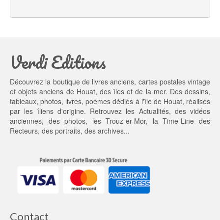
l 
e
é
s
t
t : 
a
1
Verdi Editions
i
3,
t : 
0
2
0 €.
Découvrez la boutique de livres anciens, cartes postales vintage
0,
et objets anciens de Houat, des îles et de la mer. Des dessins,
0
tableaux, photos, livres, poèmes dédiés à l'île de Houat, réalisés
0 €.
par les îliens d'origine. Retrouvez les
Actualités
, des
vidéos
anciennes
, des
photos
, les
Trouz-er-Mor
, la
Time-Line des
Recteurs
, des portraits, des archives...
Contact