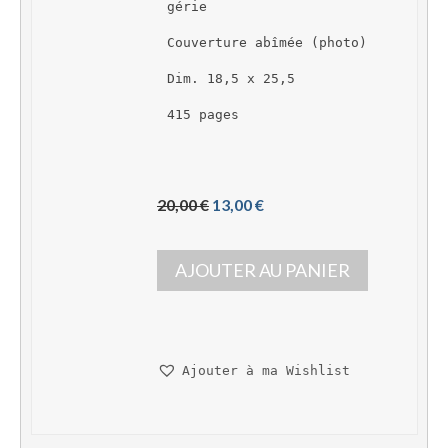
gérie
Couverture abîmée (photo)
Dim. 18,5 x 25,5
415 pages
L
L
20,00 
€
13,00 
€
e 
e 
p
p
AJOUTER AU PANIER
r
r
i
i
x 
x 
i
a
n
c
Ajouter à ma Wishlist
i
t
t
u
i
e
a
l 