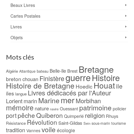
Beaux Livres
Cartes Postales
Livres
Objets
Mots clés
Bretagne
Belle-Ile
Brest
Algérie
bateau
Atlantique
guerre
Histoire
Finistère
breton
chouan
Houat
Histoire de Bretagne
ile
Hoedic
Livres dédicacés par l'Auteur
iles
langue
mer
Marine
Morbihan
Lorient
marin
mémoire
patrimoine
nature
Ouessant
policier
navire
pêche
Quiberon
religion
port
Rhuys
Quimperlé
Révolution
Saint-Gildas
Résistance
sous-marin
tourisme
Sein
voile
tradition
écologie
Vannes