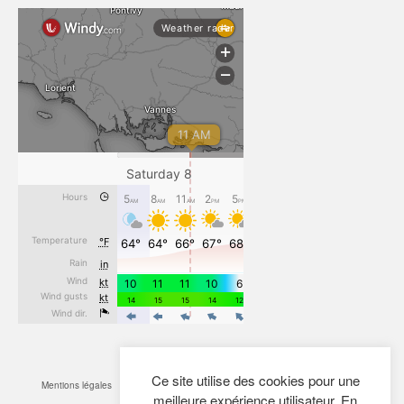
Ce site utilise des cookies pour une
Mentions légales
CGV
Cookies
Confidentialité
Plan du site
Contact
meilleure expérience utilisateur. En