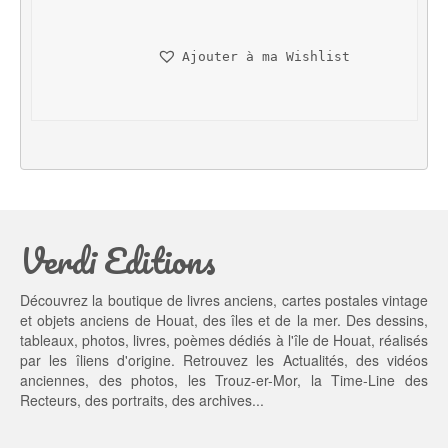
i
a
n
c
Ajouter à ma Wishlist
i
t
t
u
i
e
a
l 
l 
e
é
s
t
t : 
a
3
Verdi Editions
i
5,
t : 
0
4
0 €.
Découvrez la boutique de livres anciens, cartes postales vintage
5,
et objets anciens de Houat, des îles et de la mer. Des dessins,
0
tableaux, photos, livres, poèmes dédiés à l'île de Houat, réalisés
0 €.
par les îliens d'origine. Retrouvez les
Actualités
, des
vidéos
anciennes
, des
photos
, les
Trouz-er-Mor
, la
Time-Line des
Recteurs
, des portraits, des archives...