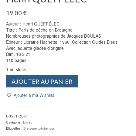
19,00
€
Auteur : Henri QUEFFÉLEC
Titre : Ports de pêche en Bretagne
Nombreuses photographies de Jacques BOULAS
Éditeur : Librairie Hachette, 1960, Collection Guides Bleus
Avec jaquette glacée d’origine
Dim. 16 x 21
110 pages
1 en stock
quantité
AJOUTER AU PANIER
de
Ports
Ajouter à ma Wishlist
de
pêche
en
Bretagne
UGS :
HQU-7
(1960)
Catégorie :
Livres
-
Étiquettes :
Bretagne
,
pêche
,
port
Henri