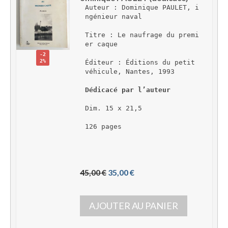
Auteur : Dominique PAULET, i
ngénieur naval
Titre : Le naufrage du premi
er caque
-2
2%
Éditeur : Éditions du petit 
véhicule, Nantes, 1993
Dédicacé par l’auteur
Dim. 15 x 21,5
126 pages
L
L
45,00 
€
35,00 
€
e 
e 
p
p
AJOUTER AU PANIER
r
r
i
i
x 
x 