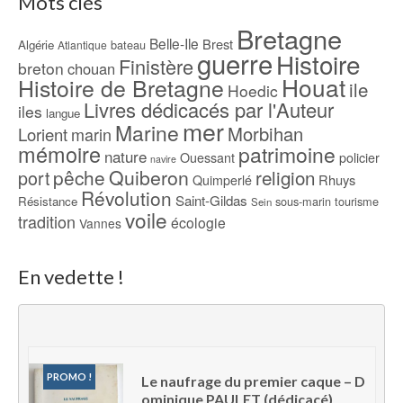
Mots clés
Bretagne
Belle-Ile
Brest
Algérie
bateau
Atlantique
guerre
Histoire
Finistère
breton
chouan
Houat
Histoire de Bretagne
ile
Hoedic
Livres dédicacés par l'Auteur
iles
langue
mer
Marine
Morbihan
Lorient
marin
mémoire
patrimoine
nature
Ouessant
policier
navire
pêche
Quiberon
religion
port
Rhuys
Quimperlé
Révolution
Saint-Gildas
Résistance
sous-marin
tourisme
Sein
voile
tradition
écologie
Vannes
En vedette !
PROMO !
Le naufrage du premier caque – D
ominique PAULET (dédicacé)