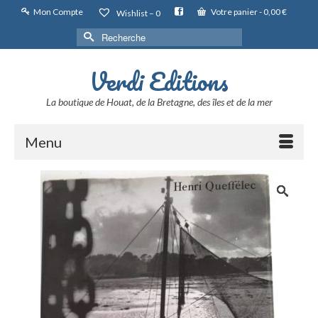
Mon Compte
Votre panier
-
0,00
€
Wishlist –
0
Rechercher :
Verdi Editions
La boutique de Houat, de la Bretagne, des îles et de la mer
Menu