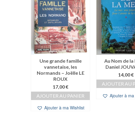
es Vénètes
Une grande famille
Au Nom de la
GESLIN
vannetaise, les
Daniel JOU
Normands – Joëlle LE
0
€
14,00
€
ROUX
 PANIER
AJOUTER AU 
17,00
€
a Wishlist
Ajouter à ma 
AJOUTER AU PANIER
Ajouter à ma Wishlist