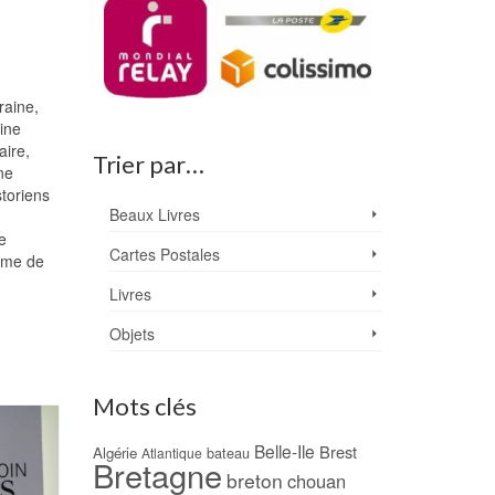
raine,
aine
aire,
Trier par…
ne
storiens
Beaux Livres
e
Cartes Postales
même de
Livres
Objets
Mots clés
PROMO !
PROMO !
Belle-Ile
Brest
Algérie
bateau
Atlantique
Bretagne
breton
chouan