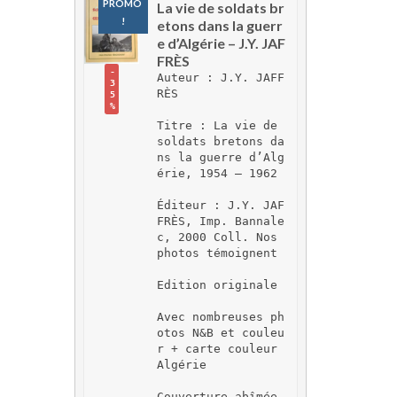
PROMO 
La vie de soldats br
!
etons dans la guerr
e d’Algérie – J.Y. JAF
FRÈS
-
Auteur : J.Y. JAFF
3
RÈS
5
%
Titre : La vie de 
soldats bretons da
ns la guerre d’Alg
érie, 1954 – 1962
Éditeur : J.Y. JAF
FRÈS, Imp. Bannale
c, 2000 Coll. Nos 
photos témoignent
Edition originale
Avec nombreuses ph
otos N&B et couleu
r + carte couleur 
Algérie
Couverture abîmée 