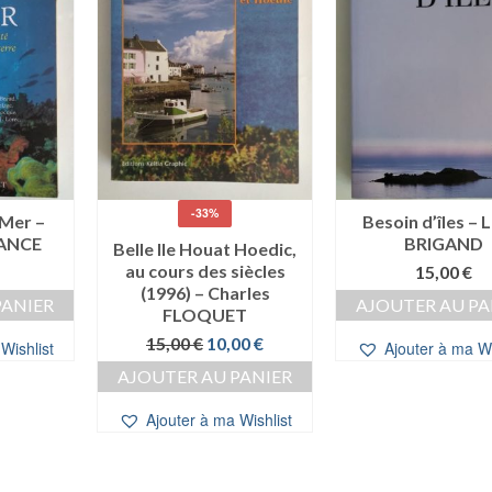
-33%
 Mer –
Besoin d’îles – 
VANCE
BRIGAND
Belle Ile Houat Hoedic,
au cours des siècles
15,00
€
(1996) – Charles
PANIER
AJOUTER AU PA
FLOQUET
Le
Le
15,00
€
10,00
€
Wishlist
Ajouter à ma Wi
prix
prix
AJOUTER AU PANIER
initial
actuel
était :
est :
Ajouter à ma Wishlist
15,00 €.
10,00 €.