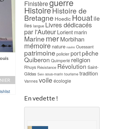
guerre
Finistère
Histoire
Histoire de
Houat
Bretagne
ile
Hoedic
Livres dédicacés
iles
langue
par l'Auteur
Lorient
marin
mer
Marine
Morbihan
mémoire
nature
Ouessant
navire
patrimoine
pêche
port
policier
-40%
-17%
Louis
Quiberon
religion
Quimperlé
Révolution
Iain Pears – Le Portrait
L’île aux Muettes
Rhuys
Saint-
Résistance
(Poche 10/18)
BACHELLERIE
tradition
Gildas
sous-marin
tourisme
Sein
voile
Le
Le
Le
5,00
€
3,00
€
12,00
€
10,00
€
NIER
écologie
Vannes
prix
prix
prix
AJOUTER AU PANIER
AJOUTER AU PAN
initial
actuel
initial
shlist
était :
est :
était :
En vedette !
Ajouter à ma Wishlist
Ajouter à ma Wish
5,00 €.
3,00 €.
12,00 €.