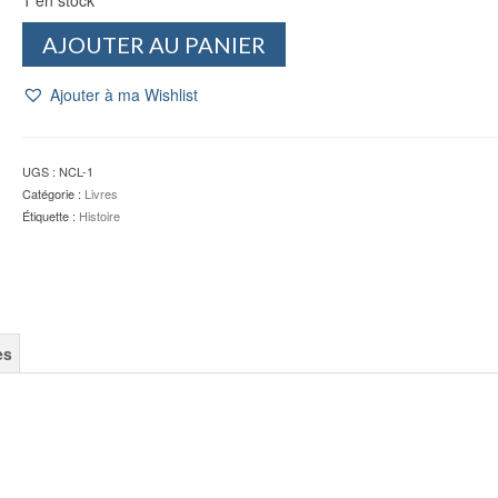
quantité
AJOUTER AU PANIER
de
L'idée
Ajouter à ma Wishlist
républicaine
en
France
1789
UGS :
NCL-1
-
Catégorie :
Livres
1924
Étiquette :
Histoire
-
Claude
NICOLET
es