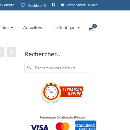
 Compte
Votre panier
-
0,00
€
Wishlist –
0
0
ition
Actualités
La Boutique
Rechercher…
Rechercher :