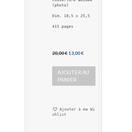
(photo)
Dim. 18,5 x 25,5
415 pages
L
L
20,00 
€
13,00 
€
e 
e 
p
p
AJOUTER AU 
r
r
i
i
PANIER
x 
x 
i
a
n
c
i
t
Ajouter à ma Wi
t
u
shlist
i
e
a
l 
l 
e