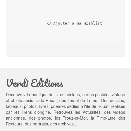
i
i
x 
x 
i
a
n
c
Ajouter à ma Wishlist
i
t
t
u
i
e
a
l 
l 
e
é
s
t
t : 
a
1
Verdi Editions
i
3,
t : 
0
2
0 €.
Découvrez la boutique de livres anciens, cartes postales vintage
0,
et objets anciens de Houat, des îles et de la mer. Des dessins,
0
tableaux, photos, livres, poèmes dédiés à l'île de Houat, réalisés
0 €.
par les îliens d'origine. Retrouvez les
Actualités
, des
vidéos
anciennes
, des
photos
, les
Trouz-er-Mor
, la
Time-Line des
Recteurs
, des portraits, des archives...