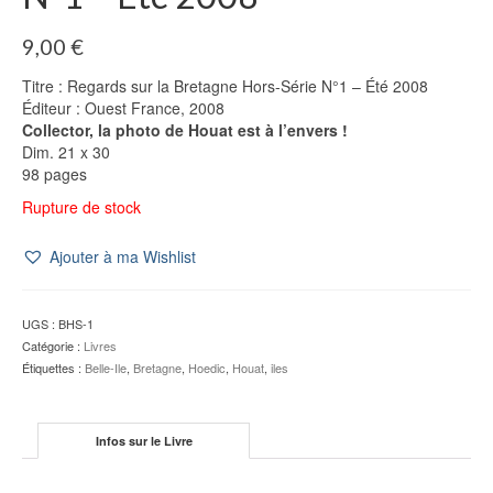
9,00
€
Titre : Regards sur la Bretagne Hors-Série N°1 – Été 2008
Éditeur : Ouest France, 2008
Collector, la photo de Houat est à l’envers !
Dim. 21 x 30
98 pages
Rupture de stock
Ajouter à ma Wishlist
UGS :
BHS-1
Catégorie :
Livres
Étiquettes :
Belle-Ile
,
Bretagne
,
Hoedic
,
Houat
,
iles
Infos sur le Livre