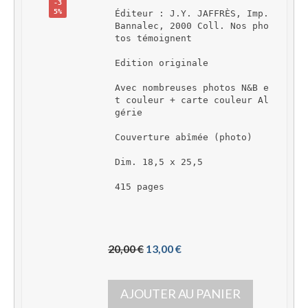
-3
5%
Éditeur : J.Y. JAFFRÈS, Imp. 
Bannalec, 2000 Coll. Nos pho
tos témoignent
Edition originale
Avec nombreuses photos N&B e
t couleur + carte couleur Al
gérie
Couverture abîmée (photo)
Dim. 18,5 x 25,5
415 pages
L
L
20,00 
€
13,00 
€
e 
e 
p
p
AJOUTER AU PANIER
r
r