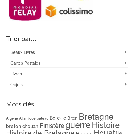
Trier par…
Beaux Livres
Cartes Postales
Livres
Objets
Mots clés
Bretagne
Belle-Ile
Brest
Algérie
bateau
Atlantique
guerre
Histoire
Finistère
breton
chouan
Houat
Histoire de Bretagne
ile
Hoedic