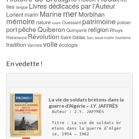
Livres dédicacés par l'Auteur
iles
langue
mer
Marine
Morbihan
Lorient
marin
mémoire
patrimoine
nature
Ouessant
policier
navire
pêche
Quiberon
religion
port
Rhuys
Quimperlé
Révolution
Saint-Gildas
Résistance
sous-marin
tourisme
Sein
voile
tradition
écologie
Vannes
En vedette !
PROMO !
La vie de soldats bretons dans la 
guerre d’Algérie – J.Y. JAFFRÈS
Auteur : J.Y. JAFFRÈS
Titre : La vie de soldats br
etons dans la guerre d’Algér
ie, 1954 – 1962