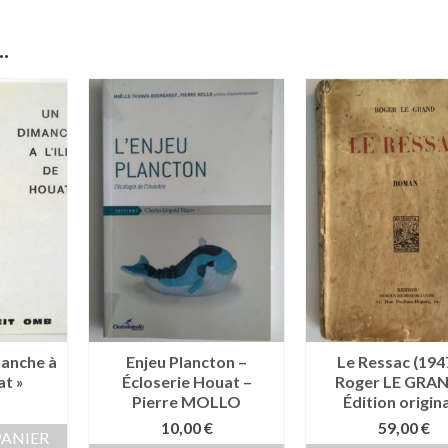
.
manche à
Enjeu Plancton –
Le Ressac (194
at »
Écloserie Houat –
Roger LE GRAN
Pierre MOLLO
Édition origin
10,00
€
59,00
€
PANIER