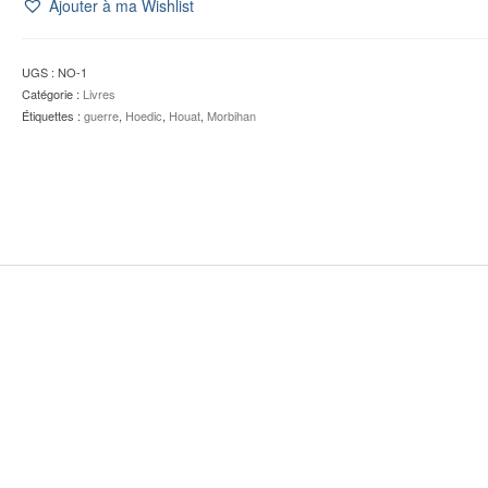
Ajouter à ma Wishlist
UGS :
NO-1
Catégorie :
Livres
Étiquettes :
guerre
,
Hoedic
,
Houat
,
Morbihan