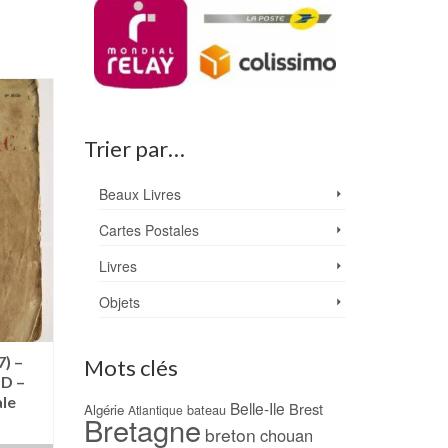
Trier par…
Beaux Livres
Cartes Postales
Livres
Objets
7) –
Tableau Art et Marine
Petite histoire d
Mots clés
D –
« Houat » liège (1988) –
Houat et Hoedic
ale
André BEAUSCHÈNE
Abbé J.M. DELALA
Belle-Ile
Brest
Algérie
bateau
Atlantique
Bretagne
250,00
€
29,00
€
breton
chouan