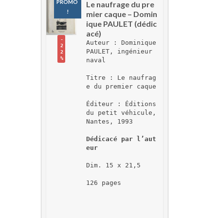
PROMO 
Le naufrage du pre
!
mier caque – Domin
ique PAULET (dédic
acé)
-
Auteur : Dominique 
2
PAULET, ingénieur 
2
%
naval
Titre : Le naufrag
e du premier caque
Éditeur : Éditions 
du petit véhicule, 
Nantes, 1993
Dédicacé par l’aut
eur
Dim. 15 x 21,5
126 pages