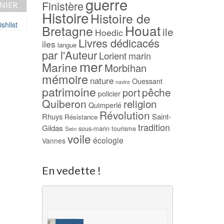
guerre
Finistère
NIER
AJOUTER AU PANIER
AJOUTER AU PAN
Histoire
Histoire de
shlist
Ajouter à ma Wishlist
Ajouter à ma Wish
Houat
Bretagne
ile
Hoedic
Livres dédicacés
iles
langue
par l'Auteur
Lorient
marin
mer
Marine
Morbihan
mémoire
nature
Ouessant
navire
patrimoine
pêche
port
policier
Quiberon
religion
Quimperlé
Révolution
Rhuys
Saint-
Résistance
tradition
Gildas
sous-marin
tourisme
Sein
voile
écologie
Vannes
En vedette !