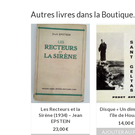
Autres livres dans la Boutique..
at Hoedic
Les Recteurs et la
Disque « Un di
UFFRET
Sirène (1934) – Jean
l’île de Hou
EPSTEIN
0
€
14,00
€
23,00
€
 PANIER
AJOUTER AU 