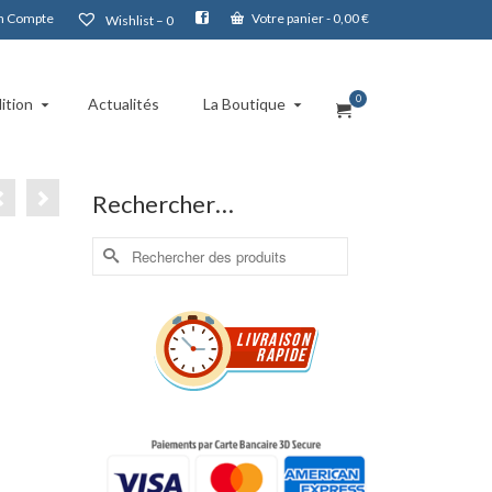
 Compte
Votre panier
-
0,00
€
Wishlist –
0
0
ition
Actualités
La Boutique
Rechercher…
Rechercher :