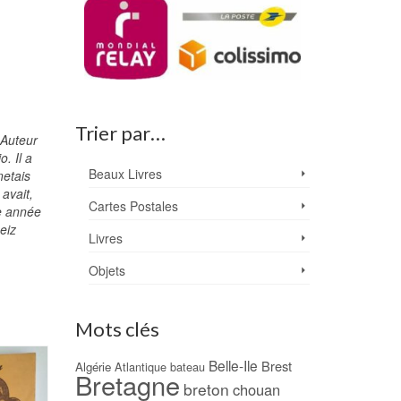
Trier par…
 Auteur
. Il a
Beaux Livres
netais
avait,
Cartes Postales
te année
eiz
Livres
Objets
Mots clés
PROMO !
Belle-Ile
Brest
Algérie
Atlantique
bateau
Bretagne
breton
chouan