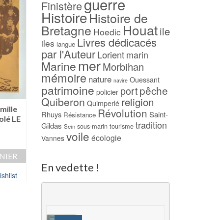
guerre
Finistère
Histoire
Histoire de
Houat
Bretagne
ile
Hoedic
Livres dédicacés
iles
langue
par l'Auteur
Lorient
marin
mer
Marine
Morbihan
mémoire
nature
Ouessant
navire
patrimoine
pêche
port
policier
Quiberon
religion
Quimperlé
-17%
mille
Georges Cadoudal
Révolution
Rhuys
Saint-
Résistance
olé LE
la liberté – J. F.
L’île aux Muettes –
tradition
Gildas
sous-marin
tourisme
Sein
CHIAPPE
BACHELLERIE
voile
écologie
Vannes
29,00
€
Le
Le
12,00
€
10,00
€
prix
prix
NIER
AJOUTER AU PAN
AJOUTER AU PANIER
initial
actuel
En vedette !
était :
est :
shlist
Ajouter à ma Wish
Ajouter à ma Wishlist
12,00 €.
10,00 €.