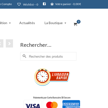
 Compte
Votre panier
-
0,00
€
Wishlist –
0
0
ition
Actualités
La Boutique
Rechercher…
Rechercher :