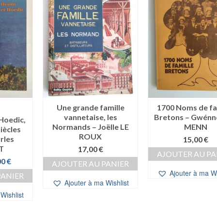
Une grande famille
1700 Noms de fa
vannetaise, les
Bretons – Gwénn
 Hoedic,
Normands – Joëlle LE
MENN
iècles
ROUX
rles
15,00
€
T
17,00
€
AJOUTER AU PA
Le
00
€
AJOUTER AU PANIER
prix
Ajouter à ma Wi
PANIER
al
actuel
Ajouter à ma Wishlist
t :
est :
Wishlist
0 €.
10,00 €.