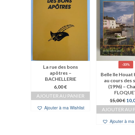
-33%
 GAYRAL &
La rue des bons
ON
apôtres –
Belle Ile Houat
BACHELLERIE
au cours des s
€
(1996) – Cha
6,00
€
 PANIER
FLOQUE
AJOUTER AU PANIER
Le
15,00
€
10,
a Wishlist
prix
Ajouter à ma Wishlist
AJOUTER AU 
initi
étai
Ajouter à ma 
15,0