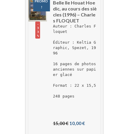
PROMO 
Belle Ile Houat Hoe
!
dic, au cours des siè
cles (1996) – Charle
s FLOQUET
-
Auteur : Charles F
3
loquet
3
%
Éditeur : Keltia G
raphic, Spezet, 19
96
16 pages de photos 
anciennes sur papi
er glacé
Format : 22 x 15,5
248 pages
L
L
15,00 
€
10,00 
€
e 
e 