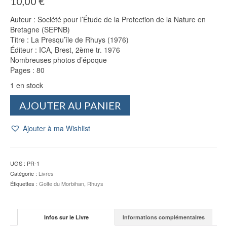
10,00
€
Auteur : Société pour l’Étude de la Protection de la Nature en
Bretagne (SEPNB)
Titre : La Presqu’île de Rhuys (1976)
Éditeur : ICA, Brest, 2ème tr. 1976
Nombreuses photos d’époque
Pages : 80
1 en stock
quantité
AJOUTER AU PANIER
de
La
Ajouter à ma Wishlist
Presqu'île
de
Rhuys
(1976)
UGS :
PR-1
-
Catégorie :
Livres
SEPNB
Étiquettes :
Golfe du Morbihan
,
Rhuys
Infos sur le Livre
Informations complémentaires