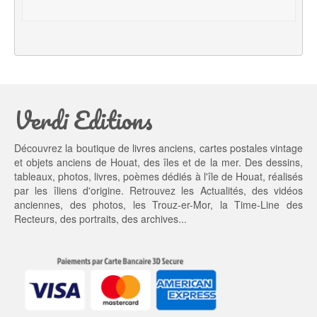
i
e
a
l 
l 
e
é
s
t
t : 
a
4
Verdi Editions
i
5,
t : 
0
5
0 €.
Découvrez la boutique de livres anciens, cartes postales vintage
5,
et objets anciens de Houat, des îles et de la mer. Des dessins,
0
tableaux, photos, livres, poèmes dédiés à l'île de Houat, réalisés
0 €.
par les îliens d'origine. Retrouvez les
Actualités
, des
vidéos
anciennes
, des
photos
, les
Trouz-er-Mor
, la
Time-Line des
Recteurs
, des portraits, des archives...