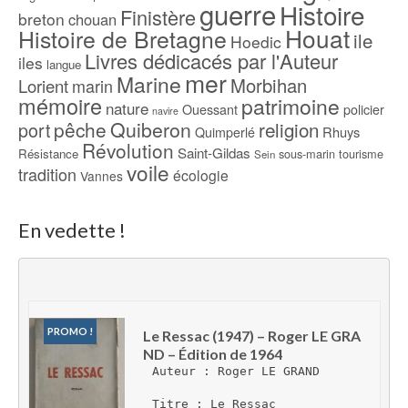
guerre
Histoire
Finistère
breton
chouan
Houat
Histoire de Bretagne
ile
Hoedic
Livres dédicacés par l'Auteur
iles
langue
mer
Marine
Morbihan
Lorient
marin
mémoire
patrimoine
nature
Ouessant
policier
navire
pêche
Quiberon
religion
port
Rhuys
Quimperlé
Révolution
Saint-Gildas
Résistance
sous-marin
tourisme
Sein
voile
tradition
écologie
Vannes
En vedette !
PROMO !
Le Ressac (1947) – Roger LE GRA
ND – Édition de 1964
Auteur : Roger LE GRAND
Titre : Le Ressac