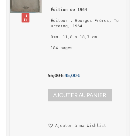
Édition de 1964
-1
8%
Éditeur : Georges Frères, To
urcoing, 1964
Dim. 11,8 x 18,7 cm
184 pages
L
L
55,00 
€
45,00 
€
e 
e 
p
p
AJOUTER AU PANIER
r
r
i
i
x 
x 
i
a
n
c
Ajouter à ma Wishlist
i
t
t
u