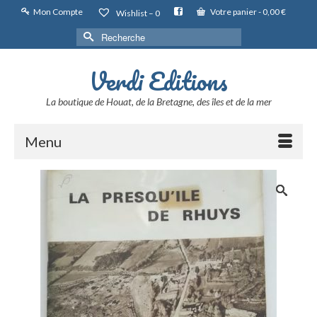
Mon Compte
Votre panier
-
0,00
€
Wishlist –
0
Rechercher :
Verdi Editions
La boutique de Houat, de la Bretagne, des îles et de la mer
Menu