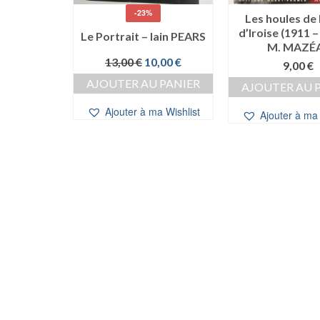
-23%
 famille
Les houles de 
énnolé LE
d’Iroise (1911 –
Le Portrait – Iain PEARS
N
M. MAZÉ
Le
Le
13,00
€
10,00
€
0
€
9,00
€
prix
prix
AJOUTER AU PANIER
 PANIER
AJOUTER AU 
initial
actuel
était :
est :
Ajouter à ma Wishlist
a Wishlist
Ajouter à ma 
13,00 €.
10,00 €.