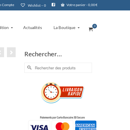
 Compte
Votre panier
-
0,00
€
Wishlist –
0
0
ition
Actualités
La Boutique
Rechercher…
Rechercher :