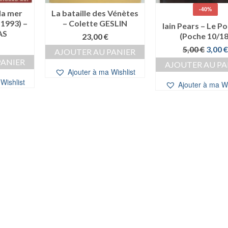
-40%
la mer
La bataille des Vénètes
 1993) –
– Colette GESLIN
Iain Pears – Le Po
AS
(Poche 10/18
23,00
€
Le
5,00
€
3,00
€
AJOUTER AU PANIER
prix
PANIER
AJOUTER AU PA
initial
Ajouter à ma Wishlist
était :
Wishlist
Ajouter à ma Wi
5,00 €