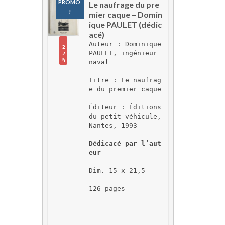
PROMO 
Le naufrage du pre
!
mier caque – Domin
ique PAULET (dédic
acé)
-
Auteur : Dominique 
2
PAULET, ingénieur 
2
%
naval
Titre : Le naufrag
e du premier caque
Éditeur : Éditions 
du petit véhicule, 
Nantes, 1993
Dédicacé par l’aut
eur
Dim. 15 x 21,5
126 pages