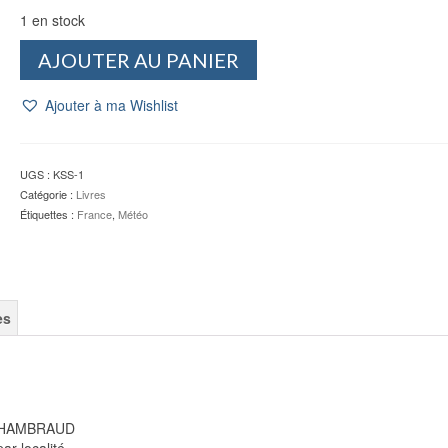
1 en stock
quantité
AJOUTER AU PANIER
de
La
Ajouter à ma Wishlist
météo
de
la
France,
UGS :
KSS-1
tous
Catégorie :
Livres
les
Étiquettes :
France
,
Météo
climats
localité
par
localité
-
es
J.
KESSLER
é CHAMBRAUD
ar localité