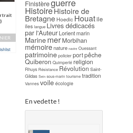
guerre
Finistère
-33%
Histoire
L’île aux Muettes
Histoire de
BACHELLERIE
rtrait
Belle Ile Houat Hoedic,
Houat
Bretagne
ile
Hoedic
)
au cours des siècles
15,00
€
Livres dédicacés
iles
langue
(1996) – Charles
Le
AJOUTER AU PAN
par l'Auteur
Lorient
marin
FLOQUET
prix
mer
NIER
Marine
Morbihan
actuel
Le
Le
15,00
€
10,00
€
Ajouter à ma Wish
mémoire
est :
prix
prix
nature
Ouessant
shlist
navire
AJOUTER AU PANIER
.
3,00 €.
initial
actuel
patrimoine
pêche
port
policier
était :
est :
Quiberon
religion
Ajouter à ma Wishlist
Quimperlé
15,00 €.
10,00 €.
Révolution
Rhuys
Saint-
Résistance
tradition
Gildas
sous-marin
tourisme
Sein
voile
écologie
Vannes
En vedette !