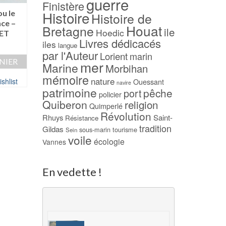
guerre
Finistère
-33%
Histoire
u le
Il court le cadavre –
Histoire de
nce –
BACHELLERIE
Belle Ile Houat Hoe
Houat
Bretagne
ile
Hoedic
ET
au cours des siècl
7,00
€
Livres dédicacés
iles
langue
(1996) – Charle
AJOUTER AU PANIER
par l'Auteur
Lorient
marin
FLOQUET
NIER
mer
Marine
Morbihan
Le
15,00
€
10,00
€
Ajouter à ma Wishlist
mémoire
prix
nature
shlist
Ouessant
navire
AJOUTER AU PAN
initial
patrimoine
pêche
port
policier
était :
Quiberon
religion
Ajouter à ma Wish
Quimperlé
15,00 €.
Révolution
Rhuys
Saint-
Résistance
tradition
Gildas
sous-marin
tourisme
Sein
voile
écologie
Vannes
En vedette !