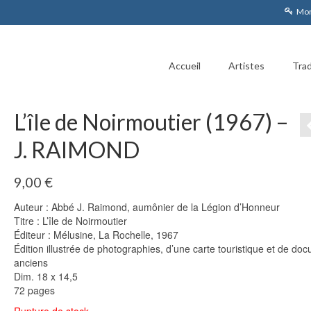
Mon
Accueil
Artistes
Trad
L’île de Noirmoutier (1967) –
J. RAIMOND
9,00
€
Auteur : Abbé J. Raimond, aumônier de la Légion d’Honneur
Titre : L’île de Noirmoutier
Éditeur : Mélusine, La Rochelle, 1967
Édition illustrée de photographies, d’une carte touristique et de do
anciens
Dim. 18 x 14,5
72 pages
Rupture de stock