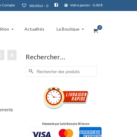
 Compte
Votre panier
-
0,00
€
Wishlist –
0
0
ition
Actualités
La Boutique
Rechercher…
Rechercher :
cuments