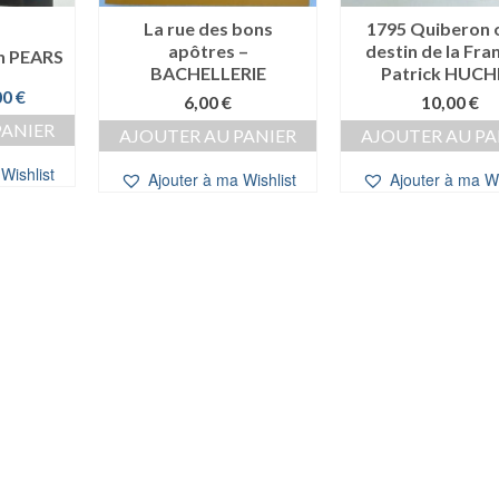
La rue des bons
1795 Quiberon o
apôtres –
destin de la Fra
in PEARS
BACHELLERIE
Patrick HUCH
Le
00
€
6,00
€
10,00
€
prix
PANIER
AJOUTER AU PANIER
AJOUTER AU PA
al
actuel
t :
est :
Wishlist
Ajouter à ma Wishlist
Ajouter à ma Wi
0 €.
10,00 €.