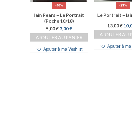
-40%
-23%
 d’Houat
l JORION
Iain Pears – Le Portrait
Le Portrait – Ia
(Poche 10/18)
0
€
Le
13,00
€
10,
Le
Le
5,00
€
3,00
€
 PANIER
prix
prix
prix
AJOUTER AU 
initi
AJOUTER AU PANIER
initial
actuel
a Wishlist
étai
était :
est :
Ajouter à ma 
Ajouter à ma Wishlist
13,0
5,00 €.
3,00 €.