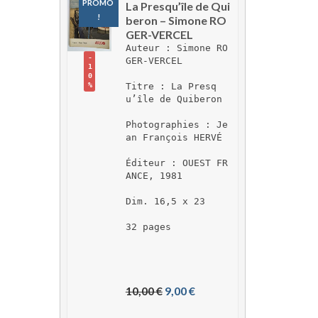
PROMO 
La Presqu’île de Qui
!
beron – Simone RO
GER-VERCEL
Auteur : Simone RO
-
GER-VERCEL
1
0
Titre : La Presq
%
u’île de Quiberon
Photographies : Je
an François HERVÉ
Éditeur : OUEST FR
ANCE, 1981
Dim. 16,5 x 23
32 pages
L
L
10,00 
€
9,00 
€
e 
e 