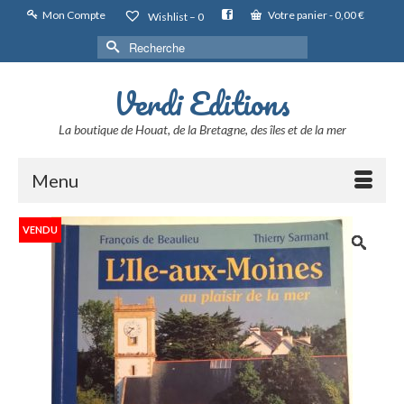
Mon Compte
Votre panier
-
0,00
€
Wishlist –
0
Rechercher :
Verdi Editions
La boutique de Houat, de la Bretagne, des îles et de la mer
Menu
VENDU