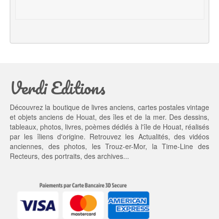
t
u
i
e
a
l 
l 
e
é
s
t
t : 
a
9,
Verdi Editions
i
0
t : 
0 €.
1
Découvrez la boutique de livres anciens, cartes postales vintage
0,
et objets anciens de Houat, des îles et de la mer. Des dessins,
0
tableaux, photos, livres, poèmes dédiés à l'île de Houat, réalisés
0 €.
par les îliens d'origine. Retrouvez les
Actualités
, des
vidéos
anciennes
, des
photos
, les
Trouz-er-Mor
, la
Time-Line des
Recteurs
, des portraits, des archives...