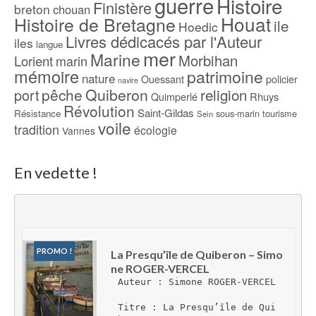
guerre
Histoire
Finistère
breton
chouan
Houat
Histoire de Bretagne
ile
Hoedic
Livres dédicacés par l'Auteur
iles
langue
mer
Marine
Morbihan
Lorient
marin
mémoire
patrimoine
nature
Ouessant
policier
navire
pêche
Quiberon
religion
port
Rhuys
Quimperlé
Révolution
Saint-Gildas
Résistance
sous-marin
tourisme
Sein
voile
tradition
écologie
Vannes
En vedette !
PROMO !
La Presqu’île de Quiberon – Simo
ne ROGER-VERCEL
Auteur : Simone ROGER-VERCEL
Titre : La Presqu’île de Qui