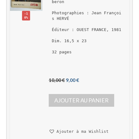
beron
Photographies : Jean Françoi
-1
0%
s HERVÉ
Éditeur : OUEST FRANCE, 1981
Dim. 16,5 x 23
32 pages
L
L
10,00 
€
9,00 
€
e 
e 
p
p
AJOUTER AU PANIER
r
r
i
i
x 
x 
i
a
n
c
Ajouter à ma Wishlist
i
t